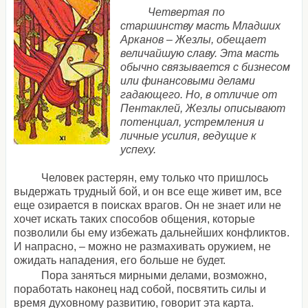
Четвертая по
старшинству масть Младших
Арканов – Жезлы, обещает
величайшую славу. Эта масть
обычно связывается с бизнесом
или финансовыми делами
гадающего. Но, в отличие от
Пентаклей, Жезлы описывают
потенциал, устремления и
личные усилия, ведущие к
успеху.
Человек растерян, ему только что пришлось
выдержать трудный бой, и он все еще живет им, все
еще озирается в поисках врагов. Он не знает или не
хочет искать таких способов общения, которые
позволили бы ему избежать дальнейших конфликтов.
И напрасно, – можно не размахивать оружием, не
ожидать нападения, его больше не будет.
Пора заняться мирными делами, возможно,
поработать наконец над собой, посвятить силы и
время духовному развитию, говорит эта карта.