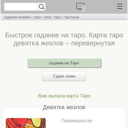
›
›
›
гадания онлайн
таро
клас. таро
быстрые
Быстрое гадание на таро. Карта таро
девятка жезлов – перевернутая
гадания на Таро
Гадать снова
Вам выпала карта Таро
Девятка жезлов
Перевернутая