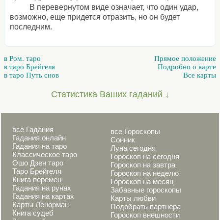
В перевернутом виде означает, что один удар,
возможно, еще придется отразить, но он будет
последним.
в Ром. таро
Прямое положение
в таро Брейгеля
Подробно о карте
в таро Путь снов
Все карты
Статистика Ваших гаданий ↓
все Гадания
все Гороскопы
Гадания онлайн
Сонник
Гадания на таро
Луна сегодня
Классическое таро
Гороскоп на сегодня
Ошо Дзен таро
Гороскоп на завтра
Таро Брейгеля
Гороскоп на неделю
Книга перемен
Гороскоп на месяц
Гадания на рунах
Забавные гороскопы
Гадания на картах
Карты любви
Карты Ленорман
Подобрать партнера
Книга судеб
Гороскоп внешности