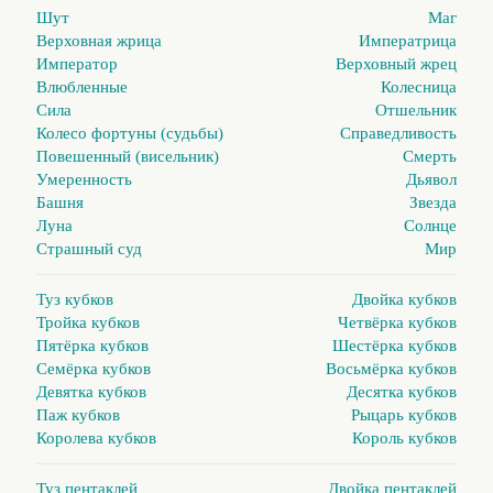
Шут
Маг
Верховная жрица
Императрица
Император
Верховный жрец
Влюбленные
Колесница
Сила
Отшельник
Колесо фортуны (судьбы)
Справедливость
Повешенный (висельник)
Смерть
Умеренность
Дьявол
Башня
Звезда
Луна
Солнце
Страшный суд
Мир
Туз кубков
Двойка кубков
Тройка кубков
Четвёрка кубков
Пятёрка кубков
Шестёрка кубков
Семёрка кубков
Восьмёрка кубков
Девятка кубков
Десятка кубков
Паж кубков
Рыцарь кубков
Королева кубков
Король кубков
Туз пентаклей
Двойка пентаклей