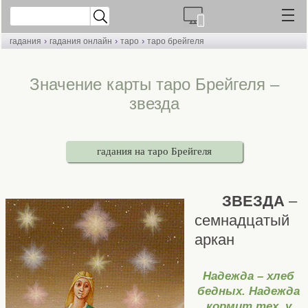
›
›
›
гадания
гадания онлайн
таро
таро брейгеля
Значение карты таро Брейгеля –
звезда
гадания на таро Брейгеля
ЗВЕЗДА
–
семнадцатый
аркан
Надежда – хлеб
бедных. Надежда
кормит тех, у