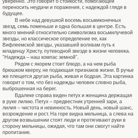
уверенно. Это говорит о стойкости, помогающей
переносить неудачи и поражения, с надеждой глядя в
будущее.
В небе над девушкой восемь восьмиконечных
звезд, семь поменьше и одна большая в центре. Есть
много мнений относительно символизма восьмилучевой
звезды, но классическое определение ее, как
Вифлеемской звезды, указавшей волхвам путь к
младенцу Христу, путеводной звезде в жизни человека.
"Надежда – наш компас земной".
Рядом с якорем стоит блюдо, а на нем рыба
брюшком кверху, не подающая признаков жизни. В ручье
же плещется другая рыба, живая и бодрая. Эта картинка
говорит о том, что без надежды человек словно рыба,
выброшенная на берег.
Вдалеке справа виден петух и женщина держащая
в руке лилию. Петух – предвестник утренней зари, а
лилия – чистота и невинность. Новый день, новый шанс,
возрождение и рост. На горе видна мельница, а слева на
другом возвышении стоят люди и протягивают руки в
сторону мельницы, ожидая, что там они смогут найти
пропитание.