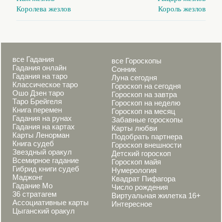
Королева жезлов
Король жезлов
все Гадания
все Гороскопы
Гадания онлайн
Сонник
Гадания на таро
Луна сегодня
Классическое таро
Гороскоп на сегодня
Ошо Дзен таро
Гороскоп на завтра
Таро Брейгеля
Гороскоп на неделю
Книга перемен
Гороскоп на месяц
Гадания на рунах
Забавные гороскопы
Гадания на картах
Карты любви
Карты Ленорман
Подобрать партнера
Книга судеб
Гороскоп внешности
Звездный оракул
Детский гороскоп
Всемирное гадание
Гороскоп майя
Гибрид книги судеб
Нумерология
Маджонг
Квадрат Пифагора
Гадание Мо
Число рождения
36 стратагем
Виртуальная жилетка 16+
Ассоциативные карты
Интересное
Цыганский оракул