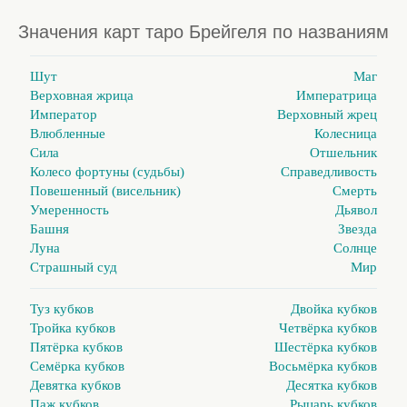
Значения карт таро Брейгеля по названиям
Шут
Маг
Верховная жрица
Императрица
Император
Верховный жрец
Влюбленные
Колесница
Сила
Отшельник
Колесо фортуны (судьбы)
Справедливость
Повешенный (висельник)
Смерть
Умеренность
Дьявол
Башня
Звезда
Луна
Солнце
Страшный суд
Мир
Туз кубков
Двойка кубков
Тройка кубков
Четвёрка кубков
Пятёрка кубков
Шестёрка кубков
Семёрка кубков
Восьмёрка кубков
Девятка кубков
Десятка кубков
Паж кубков
Рыцарь кубков