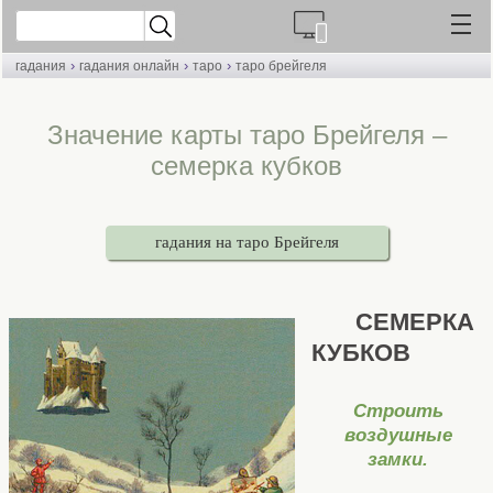
›
›
›
гадания
гадания онлайн
таро
таро брейгеля
Значение карты таро Брейгеля –
семерка кубков
гадания на таро Брейгеля
СЕМЕРКА
КУБКОВ
Строить
воздушные
замки.