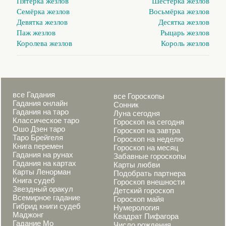
Пятёрка жезлов
Шестёрка жезлов
Семёрка жезлов
Восьмёрка жезлов
Девятка жезлов
Десятка жезлов
Паж жезлов
Рыцарь жезлов
Королева жезлов
Король жезлов
все Гадания
все Гороскопы
Гадания онлайн
Сонник
Гадания на таро
Луна сегодня
Классическое таро
Гороскоп на сегодня
Ошо Дзен таро
Гороскоп на завтра
Таро Брейгеля
Гороскоп на неделю
Книга перемен
Гороскоп на месяц
Гадания на рунах
Забавные гороскопы
Гадания на картах
Карты любви
Карты Ленорман
Подобрать партнера
Книга судеб
Гороскоп внешности
Звездный оракул
Детский гороскоп
Всемирное гадание
Гороскоп майя
Гибрид книги судеб
Нумерология
Маджонг
Квадрат Пифагора
Гадание Мо
Число рождения