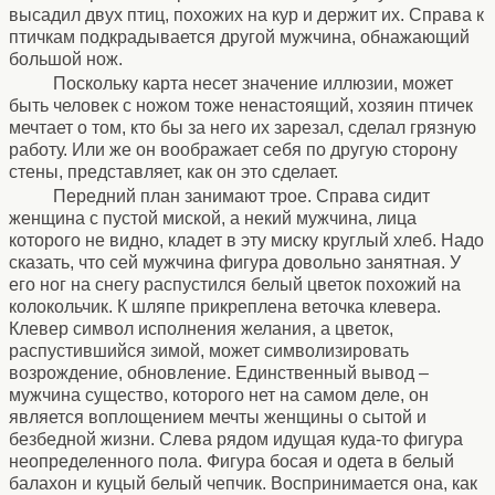
высадил двух птиц, похожих на кур и держит их. Справа к
птичкам подкрадывается другой мужчина, обнажающий
большой нож.
Поскольку карта несет значение иллюзии, может
быть человек с ножом тоже ненастоящий, хозяин птичек
мечтает о том, кто бы за него их зарезал, сделал грязную
работу. Или же он воображает себя по другую сторону
стены, представляет, как он это сделает.
Передний план занимают трое. Справа сидит
женщина с пустой миской, а некий мужчина, лица
которого не видно, кладет в эту миску круглый хлеб. Надо
сказать, что сей мужчина фигура довольно занятная. У
его ног на снегу распустился белый цветок похожий на
колокольчик. К шляпе прикреплена веточка клевера.
Клевер символ исполнения желания, а цветок,
распустившийся зимой, может символизировать
возрождение, обновление. Единственный вывод –
мужчина существо, которого нет на самом деле, он
является воплощением мечты женщины о сытой и
безбедной жизни. Слева рядом идущая куда-то фигура
неопределенного пола. Фигура босая и одета в белый
балахон и куцый белый чепчик. Воспринимается она, как