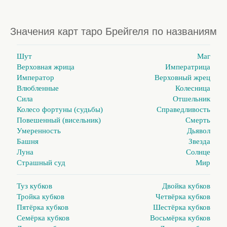
Значения карт таро Брейгеля по названиям
Шут
Маг
Верховная жрица
Императрица
Император
Верховный жрец
Влюбленные
Колесница
Сила
Отшельник
Колесо фортуны (судьбы)
Справедливость
Повешенный (висельник)
Смерть
Умеренность
Дьявол
Башня
Звезда
Луна
Солнце
Страшный суд
Мир
Туз кубков
Двойка кубков
Тройка кубков
Четвёрка кубков
Пятёрка кубков
Шестёрка кубков
Семёрка кубков
Восьмёрка кубков