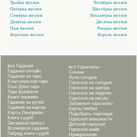
Тройка жезлов
Четвёрка жезлов
Пятёрка жезлов
Шестёрка жезлов
Семёрка жезлов
Восьмёрка жезлов
Девятка жезлов
Десятка жезлов
Паж жезлов
Рыцарь жезлов
Королева жезлов
Король жезлов
все Гадания
все Гороскопы
Гадания онлайн
Сонник
Гадания на таро
Луна сегодня
Классическое таро
Гороскоп на сегодня
Ошо Дзен таро
Гороскоп на завтра
Таро Брейгеля
Гороскоп на неделю
Книга перемен
Гороскоп на месяц
Гадания на рунах
Забавные гороскопы
Гадания на картах
Карты любви
Карты Ленорман
Подобрать партнера
Книга судеб
Гороскоп внешности
Звездный оракул
Детский гороскоп
Всемирное гадание
Гороскоп майя
Гибрид книги судеб
Нумерология