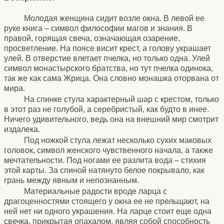
Молодая женщина сидит возле окна. В левой ее
руке книга – символ философии магов и знания. В
правой, горящая свеча, означающая озарение,
просветление. На поясе висит крест, а голову украшает
улей. В отверстие влетает пчелка, но только одна. Улей
символ монастырского братства, но тут пчелка одинока,
так же как сама Жрица. Она словно монашка оторвана от
мира.
На спинке стула характерный шар с крестом, только
в этот раз не голубой, а серебристый, как будто в инее.
Ничего удивительного, ведь она на внешний мир смотрит
издалека.
Под ножкой стула лежат несколько сухих маковых
головок, символ женского чувственного начала, а также
мечтательности. Под ногами ее разлита вода – стихия
этой карты. За спиной натянуто белое покрывало, как
грань между явным и непознанным.
Материальные радости вроде ларца с
драгоценностями стоящего у окна ее не прельщают, на
ней нет ни одного украшения. На ларце стоит еще одна
свечка, прикрытая опахалом, являя собой способность