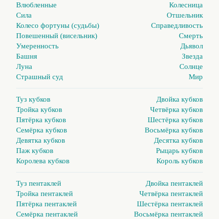
Влюбленные
Колесница
Сила
Отшельник
Колесо фортуны (судьбы)
Справедливость
Повешенный (висельник)
Смерть
Умеренность
Дьявол
Башня
Звезда
Луна
Солнце
Страшный суд
Мир
Туз кубков
Двойка кубков
Тройка кубков
Четвёрка кубков
Пятёрка кубков
Шестёрка кубков
Семёрка кубков
Восьмёрка кубков
Девятка кубков
Десятка кубков
Паж кубков
Рыцарь кубков
Королева кубков
Король кубков
Туз пентаклей
Двойка пентаклей
Тройка пентаклей
Четвёрка пентаклей
Пятёрка пентаклей
Шестёрка пентаклей
Семёрка пентаклей
Восьмёрка пентаклей