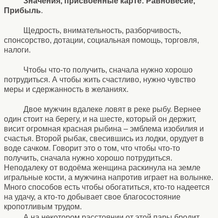
Значения, присвоенные карте: Равновесие,
Прибыль
.
Щедрость, внимательность, разборчивость,
спонсорство, дотации, социальная помощь, торговля,
налоги.
Чтобы что-то получить, сначала нужно хорошо
потрудиться. А чтобы жить счастливо, нужно чувство
меры и сдержанность в желаниях.
Двое мужчин вдалеке ловят в реке рыбу. Вернее
один стоит на берегу, и на шесте, который он держит,
висит огромная красная рыбина – эмблема изобилия и
счастья. Второй рыбак, свесившись из лодки, орудует в
воде сачком. Говорит это о том, что чтобы что-то
получить, сначала нужно хорошо потрудиться.
Неподалеку от водоёма женщина раскинула на земле
игральные кости, а мужчина напротив играет на волынке.
Много способов есть чтобы обогатиться, кто-то надеется
на удачу, а кто-то добывает свое благосостояние
кропотливым трудом.
А на некотором расстоянии от этой пары бродит