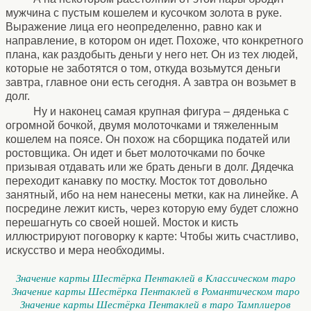
мужчина с пустым кошелем и кусочком золота в руке.
Выражение лица его неопределенно, равно как и
направление, в котором он идет. Похоже, что конкретного
плана, как раздобыть деньги у него нет. Он из тех людей,
которые не заботятся о том, откуда возьмутся деньги
завтра, главное они есть сегодня. А завтра он возьмет в
долг.
Ну и наконец самая крупная фигура – дяденька с
огромной бочкой, двумя молоточками и тяжеленным
кошелем на поясе. Он похож на сборщика податей или
ростовщика. Он идет и бьет молоточками по бочке
призывая отдавать или же брать деньги в долг. Дядечка
переходит канавку по мостку. Мосток тот довольно
занятный, ибо на нем нанесены метки, как на линейке. А
посредине лежит кисть, через которую ему будет сложно
перешагнуть со своей ношей. Мосток и кисть
иллюстрируют поговорку к карте: Чтобы жить счастливо,
искусство и мера необходимы.
Значение карты Шестёрка Пентаклей в Классическом таро
Значение карты Шестёрка Пентаклей в Романтическом таро
Значение карты Шестёрка Пентаклей в таро Тамплиеров