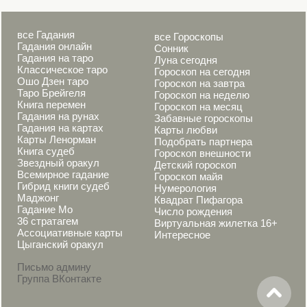
все Гадания
все Гороскопы
Гадания онлайн
Сонник
Гадания на таро
Луна сегодня
Классическое таро
Гороскоп на сегодня
Ошо Дзен таро
Гороскоп на завтра
Таро Брейгеля
Гороскоп на неделю
Книга перемен
Гороскоп на месяц
Гадания на рунах
Забавные гороскопы
Гадания на картах
Карты любви
Карты Ленорман
Подобрать партнера
Книга судеб
Гороскоп внешности
Звездный оракул
Детский гороскоп
Всемирное гадание
Гороскоп майя
Гибрид книги судеб
Нумерология
Маджонг
Квадрат Пифагора
Гадание Мо
Число рождения
36 стратагем
Виртуальная жилетка 16+
Ассоциативные карты
Интересное
Цыганский оракул
Письмо админу
Группа ВКонтакте