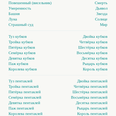
Повешенный (висельник)
Смерть
Умеренность
Дьявол
Башня
Звезда
Луна
Солнце
Страшный суд
Мир
Туз кубков
Двойка кубков
Тройка кубков
Четвёрка кубков
Пятёрка кубков
Шестёрка кубков
Семёрка кубков
Восьмёрка кубков
Девятка кубков
Десятка кубков
Паж кубков
Рыцарь кубков
Королева кубков
Король кубков
Туз пентаклей
Двойка пентаклей
Тройка пентаклей
Четвёрка пентаклей
Пятёрка пентаклей
Шестёрка пентаклей
Семёрка пентаклей
Восьмёрка пентаклей
Девятка пентаклей
Десятка пентаклей
Паж пентаклей
Рыцарь пентаклей
Королева пентаклей
Король пентаклей