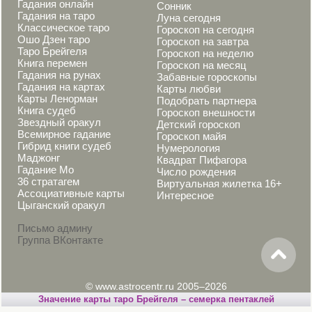
Гадания онлайн
Сонник
Гадания на таро
Луна сегодня
Классическое таро
Гороскоп на сегодня
Ошо Дзен таро
Гороскоп на завтра
Таро Брейгеля
Гороскоп на неделю
Книга перемен
Гороскоп на месяц
Гадания на рунах
Забавные гороскопы
Гадания на картах
Карты любви
Карты Ленорман
Подобрать партнера
Книга судеб
Гороскоп внешности
Звездный оракул
Детский гороскоп
Всемирное гадание
Гороскоп майя
Гибрид книги судеб
Нумерология
Маджонг
Квадрат Пифагора
Гадание Мо
Число рождения
36 стратагем
Виртуальная жилетка 16+
Ассоциативные карты
Интересное
Цыганский оракул
Письмо админу
Группа ВКонтакте
© www.astrocentr.ru 2005–2026
Значение карты таро Брейгеля – семерка пентаклей