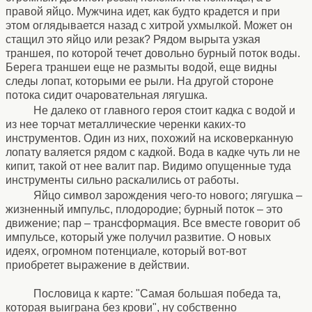
правой яйцо. Мужчина идет, как будто крадется и при
этом оглядывается назад с хитрой ухмылкой. Может он
стащил это яйцо или резак? Рядом вырыта узкая
траншея, по которой течет довольно бурный поток воды.
Берега траншеи еще не размыты водой, еще видны
следы лопат, которыми ее рыли. На другой стороне
потока сидит очаровательная лягушка.
Не далеко от главного героя стоит кадка с водой и
из нее торчат металлические черенки каких-то
инструментов. Один из них, похожий на исковерканную
лопату валяется рядом с кадкой. Вода в кадке чуть ли не
кипит, такой от нее валит пар. Видимо опущенные туда
инструменты сильно раскалились от работы.
Яйцо символ зарождения чего-то нового; лягушка –
жизненный импульс, плодородие; бурный поток – это
движение; пар – трансформация. Все вместе говорит об
импульсе, который уже получил развитие. О новых
идеях, огромном потенциале, который вот-вот
приобретет выражение в действии.
Пословица к карте: "Самая большая победа та,
которая выиграна без крови", ну собственно