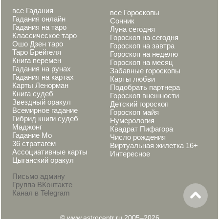
все Гадания
все Гороскопы
Гадания онлайн
Сонник
Гадания на таро
Луна сегодня
Классическое таро
Гороскоп на сегодня
Ошо Дзен таро
Гороскоп на завтра
Таро Брейгеля
Гороскоп на неделю
Книга перемен
Гороскоп на месяц
Гадания на рунах
Забавные гороскопы
Гадания на картах
Карты любви
Карты Ленорман
Подобрать партнера
Книга судеб
Гороскоп внешности
Звездный оракул
Детский гороскоп
Всемирное гадание
Гороскоп майя
Гибрид книги судеб
Нумерология
Маджонг
Квадрат Пифагора
Гадание Мо
Число рождения
36 стратагем
Виртуальная жилетка 16+
Ассоциативные карты
Интересное
Цыганский оракул
Письмо админу
Группа ВКонтакте
Канал в Telegram
© www.astrocentr.ru 2005–2026