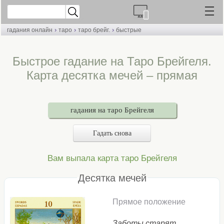
›
›
›
гадания онлайн
таро
таро брейг.
быстрые
Быстрое гадание на Таро Брейгеля.
Карта десятка мечей – прямая
гадания на таро Брейгеля
Гадать снова
Вам выпала карта таро Брейгеля
Десятка мечей
Прямое положение
Заботы старят.