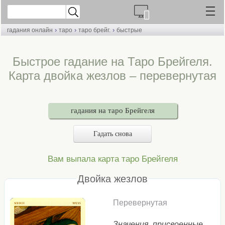
›
›
›
гадания онлайн
таро
таро брейг.
быстрые
Быстрое гадание на Таро Брейгеля.
Карта двойка жезлов – перевернутая
гадания на таро Брейгеля
Гадать снова
Вам выпала карта таро Брейгеля
Двойка жезлов
Перевернутая
Значения, присвоенные