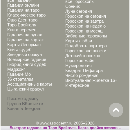
все Гадания
все Гороскопы
Гадания онлайн
Сонник
Гадания на таро
Луна сегодня
Классическое таро
Гороскоп на сегодня
Ошо Дзен таро
Гороскоп на завтра
Таро Брейгеля
Гороскоп на неделю
Книга перемен
Гороскоп на месяц
Гадания на рунах
Забавные гороскопы
Гадания на картах
Карты любви
Карты Ленорман
Подобрать партнера
Книга судеб
Гороскоп внешности
Звездный оракул
Детский гороскоп
Всемирное гадание
Гороскоп майя
Гибрид книги судеб
Нумерология
Маджонг
Квадрат Пифагора
Гадание Мо
Число рождения
36 стратагем
Виртуальная жилетка 16+
Ассоциативные карты
Интересное
Цыганский оракул
Письмо админу
Группа ВКонтакте
Канал в Telegram
© www.astrocentr.ru 2005–2026
Быстрое гадание на Таро Брейгеля. Карта двойка жезлов –