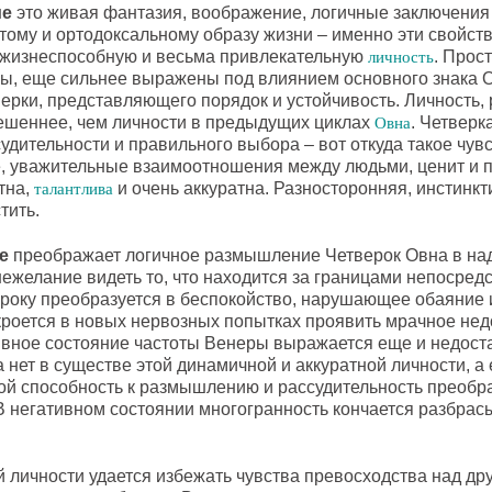
ие
это живая фантазия, воображение, логичные заключения
ому и ортодоксальному образу жизни – именно эти свойст
 жизнеспособную и весьма привлекательную
. Прос
личность
ры, еще сильнее выражены под влиянием основного знака 
ерки, представляющего порядок и устойчивость. Личность,
вешеннее, чем личности в предыдущих циклах
. Четверк
Овна
удительности и правильного выбора – вот откуда такое чув
е, уважительные взаимоотношения между людьми, ценит и п
тна,
и очень аккуратна. Разносторонняя, инстинк
талантлива
тить.
е
преображает логичное размышление Четверок Овна в на
нежелание видеть то, что находится за границами непосред
ороку преобразуется в беспокойство, нарушающее обаяние 
 кроется в новых нервозных попытках проявить мрачное нед
ивное состояние частоты Венеры выражается еще и недоста
 нет в существе этой динамичной и аккуратной личности, а 
рой способность к размышлению и рассудительность преобр
В негативном состоянии многогранность кончается разбрас
ой личности удается избежать чувства превосходства над др