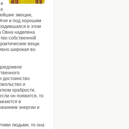
 и
ва
тейшие эмоции,
Огня и под хорошим
 родившаяся в этом
а Овна наделена
ство собственной
рактические вещи.
тивно широкая во
доедливое
ственного
и достоинство
овольство и
тком храбрости.
если он появится, то
ажаются в
ыванием энергии и
угими людьми, то она