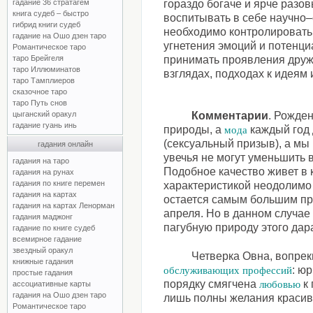
гадание 36 стратагем
гораздо богаче и ярче разо
книга судеб – быстро
воспитывать в себе научно–
гибрид книги судеб
необходимо контролировать
гадание на Ошо дзен таро
угнетения эмоций и потенци
Романтическое таро
таро Брейгеля
принимать проявления дружб
таро Иллюминатов
взглядах, подходах к идеям 
таро Тамплиеров
сказочное таро
таро Путь снов
цыганский оракул
Комментарии
. Рожде
гадание гуань инь
природы, а
каждый год 
мода
(сексуальный призыв), а мы
гадания онлайн
увечья не могут уменьшить 
гадания на таро
Подобное качество живет в 
гадания на рунах
гадания по книге перемен
характеристикой неодолимо
гадания на картах
остается самым большим пр
гадания на картах Ленорман
апреля. Но в данном случае
гадания маджонг
пагубную природу этого дар
гадание по книге судеб
всемирное гадание
звездный оракул
Четверка Овна, вопрек
книжные гадания
: ю
обслуживающих профессий
простые гадания
порядку смягчена
к 
любовью
ассоциативные карты
гадания на Ошо дзен таро
лишь полны желания красив
Романтическое таро