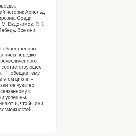
звезды,
кий историк Арнольд
ерсона. Среди
М. Евдокимов, Р. К.
Лебедь. Все они
ск общественного
баянием нередко
преувеличенного
ая соответствующее
а "Т" обещает ему
 этом цикле, –
звитое чувство
 связанному с
они успешны,
нают, и, чтобы они
 возможностей.