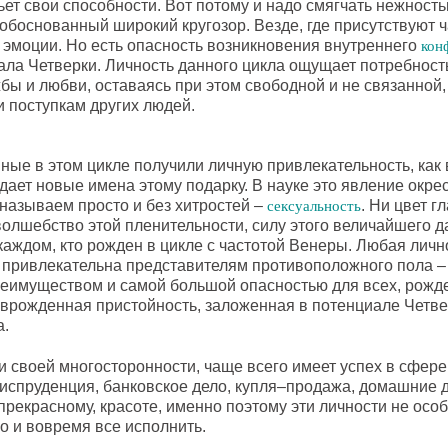
вьет свои способности. Вот потому и надо смягчать нежност
обоснованный широкий кругозор. Везде, где присутствуют 
 эмоции. Но есть опасность возникновения внутреннего
кон
ала Четверки. Личность данного цикла ощущает потребност
ы и любви, оставаясь при этом свободной и не связанной,
и поступкам других людей.
нные в этом цикле получили личную привлекательность, как
дает новые имена этому подарку. В науке это явление окрес
 называем просто и без хитростей –
. Ни цвет г
сексуальность
волшебство этой пленительности, силу этого величайшего 
каждом, кто рожден в цикле с частотой Венеры. Любая лично
 привлекательна представителям противоположного пола – 
еимуществом и самой большой опасностью для всех, рожд
 врожденная пристойность, заложенная в потенциале Четве
а.
и своей многосторонности, чаще всего имеет успех в сфер
риспруденция, банковское дело, купля–продажа, домашние д
прекрасному, красоте, именно поэтому эти личности не осо
о и вовремя все исполнить.