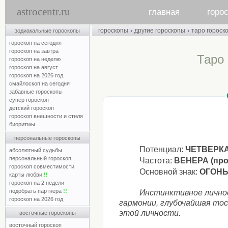
astrocentr.ru
главная
горо
›
›
гороскопы
другие гороскопы
таро гороск
зодиакальные гороскопы
гороскоп на сегодня
гороскоп на завтра
Таро 
гороскоп на неделю
гороскоп на август
гороскоп на 2026 год
смайлоскоп на сегодня
забавные гороскопы
супер гороскоп
детский гороскоп
гороскоп внешности и стиля
биоритмы
персональные гороскопы
Потенциал:
ЧЕТВЕРКА 
абсолютный судьбы
персональный гороскоп
Частота:
ВЕНЕРА (про
гороскоп совместимости
Основной знак:
ОГОНЬ 
карты любви
!!
гороскоп на 2 недели
подобрать партнера
!!
Инстинктивное личное
гороскоп на 2026 год
гармонии, глубочайшая тос
этой личности.
восточные гороскопы
восточный гороскоп