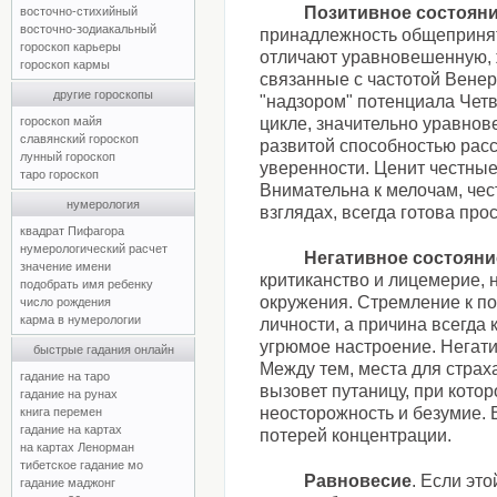
Позитивное состоян
восточно-стихийный
восточно-зодиакальный
принадлежность общепринят
гороскоп карьеры
отличают уравновешенную,
гороскоп кармы
связанные с частотой Вене
другие гороскопы
"надзором" потенциала Четв
гороскоп майя
цикле, значительно уравно
славянский гороскоп
развитой способностью расс
лунный гороскоп
уверенности. Ценит честны
таро гороскоп
Внимательна к мелочам, чес
нумерология
взглядах, всегда готова прос
квадрат Пифагора
нумерологический расчет
Негативное состояни
значение имени
критиканство и лицемерие, 
подобрать имя ребенку
окружения. Стремление к п
число рождения
карма в нумерологии
личности, а причина всегда
угрюмое настроение. Негат
быстрые гадания онлайн
Между тем, места для страха
гадание на таро
вызовет путаницу, при кото
гадание на рунах
неосторожность и безумие. 
книга перемен
гадание на картах
потерей концентрации.
на картах Ленорман
тибетское гадание мо
Равновесие
. Если эт
гадание маджонг