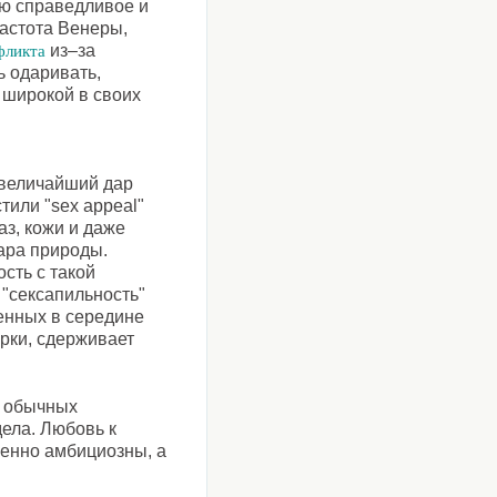
ью справедливое и
частота Венеры,
из–за
фликта
ь одаривать,
 широкой в своих
 величайший дар
тили "sex appeal"
лаз, кожи и даже
дара природы.
сть с такой
"сексапильность"
енных в середине
рки, сдерживает
е обычных
ела. Любовь к
бенно амбициозны, а