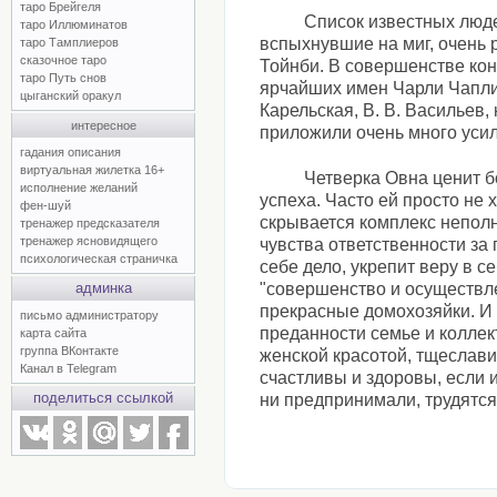
таро Брейгеля
Список известных люде
таро Иллюминатов
вспыхнувшие на миг, очень 
таро Тамплиеров
сказочное таро
Тойнби. В совершенстве ко
таро Путь снов
ярчайших имен Чарли Чаплин
цыганский оракул
Карельская, В. В. Васильев
интересное
приложили очень много усил
гадания описания
виртуальная жилетка 16+
Четверка Овна ценит б
исполнение желаний
успеха. Часто ей просто не
фен-шуй
скрывается комплекс непол
тренажер предсказателя
тренажер ясновидящего
чувства ответственности за
психологическая страничка
себе дело, укрепит веру в с
админка
"совершенство и осуществле
прекрасные домохозяйки. И 
письмо администратору
преданности семье и коллек
карта сайта
группа ВКонтакте
женской красотой, тщеслав
Канал в Telegram
счастливы и здоровы, если 
поделиться ссылкой
ни предпринимали, трудятся