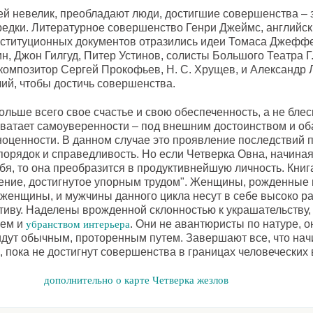
й невелик, преобладают люди, достигшие совершенства – 
редки. Литературное совершенство Генри Джеймс, английс
нституционных документов отразились идеи Томаса Джефф
, Джон Гилгуд, Питер Устинов, солисты Большого Театра Г. 
, композитор Сергей Прокофьев, Н. С. Хрущев, и Александр 
ий, чтобы достичь совершенства.
ольше всего свое счастье и свою обеспеченность, а не бле
 хватает самоуверенности – под внешним достоинством и о
ноценности. В данном случае это проявление последствий 
 порядок и справедливость. Но если Четверка Овна, начин
ебя, то она преобразится в продуктивнейшую личность. Книг
ние, достигнутое упорным трудом". Женщины, рожденные в
женщины, и мужчины данного цикла несут в себе высоко ра
тиву. Наделены врожденной склонностью к украшательству,
ием и
. Они не авантюристы по натуре, 
убранством интерьера
идут обычным, проторенным путем. Завершают все, что начи
, пока не достигнут совершенства в границах человеческих
дополнительно о карте Четверка жезлов