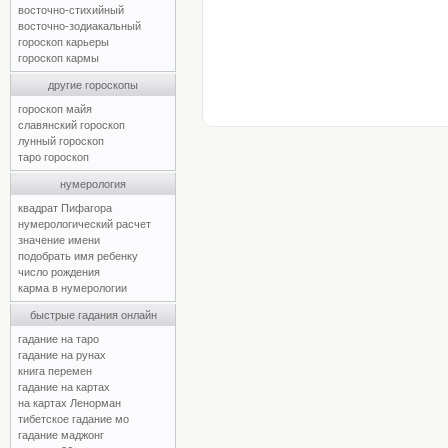
восточно-стихийный
восточно-зодиакальный
гороскоп карьеры
гороскоп кармы
другие гороскопы
гороскоп майя
славянский гороскоп
лунный гороскоп
таро гороскоп
нумерология
квадрат Пифагора
нумерологический расчет
значение имени
подобрать имя ребенку
число рождения
карма в нумерологии
быстрые гадания онлайн
гадание на таро
гадание на рунах
книга перемен
гадание на картах
на картах Ленорман
тибетское гадание мо
гадание маджонг