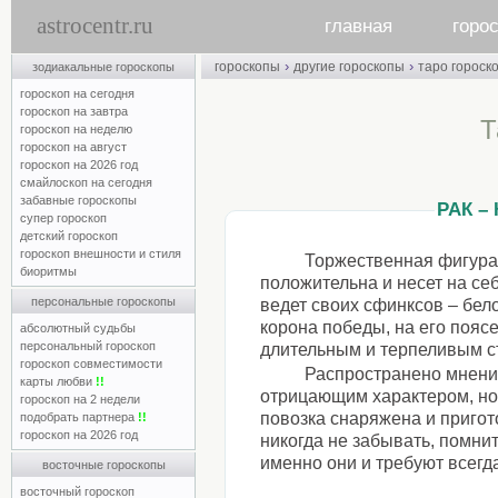
astrocentr.ru
главная
горо
›
›
гороскопы
другие гороскопы
таро гороск
зодиакальные гороскопы
гороскоп на сегодня
гороскоп на завтра
Т
гороскоп на неделю
гороскоп на август
гороскоп на 2026 год
смайлоскоп на сегодня
забавные гороскопы
РАК –
супер гороскоп
детский гороскоп
гороскоп внешности и стиля
Торжественная фигура
биоритмы
положительна и несет на се
персональные гороскопы
ведет своих сфинксов – бело
корона победы, на его пояс
абсолютный судьбы
персональный гороскоп
длительным и терпеливым с
гороскоп совместимости
Распространено мнени
карты любви
!!
отрицающим характером, но т
гороскоп на 2 недели
повозка снаряжена и пригот
подобрать партнера
!!
гороскоп на 2026 год
никогда не забывать, помнит
именно они и требуют всегд
восточные гороскопы
восточный гороскоп