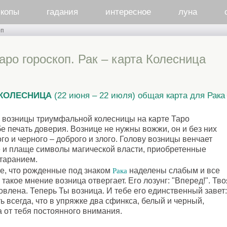
скопы
гадания
интересное
луна
оп
аро гороскоп. Рак – карта Колесница
 КОЛЕСНИЦА
(22 июня – 22 июля) общая карта для Рака
 возницы триумфальной колесницы на карте Таро
бе печать доверия. Вознице не нужны вожжи, он и без них
го и черного – доброго и злого. Голову возницы венчает
е и плаще символы магической власти, приобретенные
таранием.
е, что рожденные под знаком
наделены слабым и все
Рака
акое мнение возница отвергает. Его лозунг: "Вперед!". Тво
овлена. Теперь Ты возница. И тебе его единственный завет
ь всегда, что в упряжке два сфинкса, белый и черный,
а от тебя постоянного внимания.