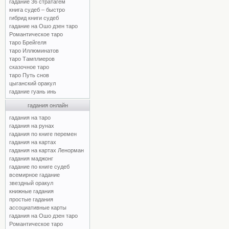
гадание 36 стратагем
книга судеб – быстро
гибрид книги судеб
гадание на Ошо дзен таро
Романтическое таро
таро Брейгеля
таро Иллюминатов
таро Тамплиеров
сказочное таро
таро Путь снов
цыганский оракул
гадание гуань инь
гадания онлайн
гадания на таро
гадания на рунах
гадания по книге перемен
гадания на картах
гадания на картах Ленорман
гадания маджонг
гадание по книге судеб
всемирное гадание
звездный оракул
книжные гадания
простые гадания
ассоциативные карты
гадания на Ошо дзен таро
Романтическое таро