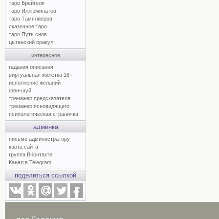
таро Брейгеля
таро Иллюминатов
таро Тамплиеров
сказочное таро
таро Путь снов
цыганский оракул
интересное
гадания описания
виртуальная жилетка 16+
исполнение желаний
фен-шуй
тренажер предсказателя
тренажер ясновидящего
психологическая страничка
админка
письмо администратору
карта сайта
группа ВКонтакте
Канал в Telegram
поделиться ссылкой