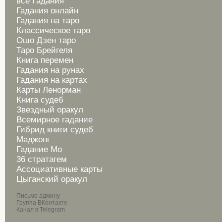
все Гадания
Гадания онлайн
Гадания на таро
Классическое таро
Ошо Дзен таро
Таро Брейгеля
Книга перемен
Гадания на рунах
Гадания на картах
Карты Ленорман
Книга судеб
Звездный оракул
Всемирное гадание
Гибрид книги судеб
Маджонг
Гадание Мо
36 стратагем
Ассоциативные карты
Цыганский оракул
Письмо админу
Группа ВКонтакте
Канал в Telegram