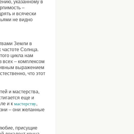
ению, указанному в
ерпимость –
щрять и всячески
вьями не видно
твами Земли в
х частоте Солнца.
того цикла нам
 всех – комплексом
итивным выражением
стественно, что этот
тей и мастерства,
стигается еще и
ле и к
,
мастерству
жизни – они желанные
олюбие, присущие
й декадент конца