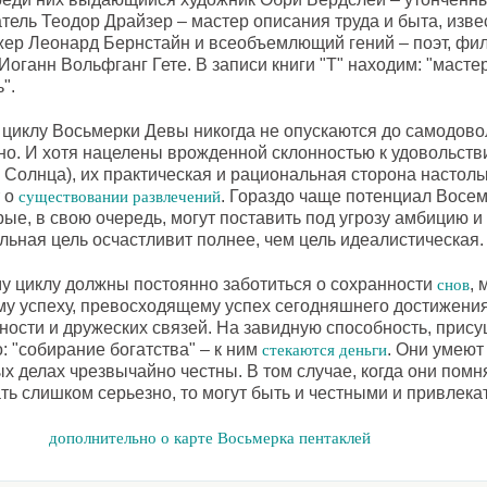
атель Теодор Драйзер – мастер описания труда и быта, изв
жер Леонард Бернстайн и всеобъемлющий гений – поэт, фил
Иоганн Вольфганг Гете. В записи книги "Т" находим: "масте
".
циклу Восьмерки Девы никогда не опускаются до самодово
но. И хотя нацелены врожденной склонностью к удовольст
 Солнца), их практическая и рациональная сторона настольк
т о
. Гораздо чаще потенциал Восе
существовании развлечений
ые, в свою очередь, могут поставить под угрозу амбицию и 
льная цель осчастливит полнее, чем цель идеалистическая.
у циклу должны постоянно заботиться о сохранности
, 
снов
у успеху, превосходящему успех сегодняшнего достижения
ности и дружеских связей. На завидную способность, прис
о: "собирание богатства" – к ним
. Они умеют
стекаются деньги
х делах чрезвычайно честны. В том случае, когда они помня
ать слишком серьезно, то могут быть и честными и привлек
дополнительно о карте Восьмерка пентаклей