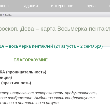
скопы
гадания
интересное
луна
›
оп
дева
роскоп. Дева – карта Восьмерка пентак
А – восьмерка пентаклей
(24 августа – 2 сентября)
БЛАГОРАЗУМИЕ
А (проницательность)
биция)
(практичность)
актер направляют осторожность, продуктивность,
ивое воображение. Амбициозность конфликтует с
ожного и аналитичного разума.