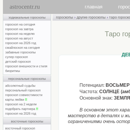
astrocentr.ru
главная
горо
›
›
гороскопы
другие гороскопы
таро гороск
зодиакальные гороскопы
гороскоп на сегодня
гороскоп на завтра
Таро го
гороскоп на неделю
гороскоп на август
гороскоп на 2026 год
смайлоскоп на сегодня
забавные гороскопы
ДЕВ
супер гороскоп
детский гороскоп
гороскоп внешности и стиля
биоритмы
персональные гороскопы
Потенциал:
ВОСЬМЕРК
абсолютный судьбы
персональный гороскоп
Частота:
СОЛНЦЕ (ам
гороскоп совместимости
Основной знак:
ЗЕМЛЯ 
карты любви
!!
гороскоп на 2 недели
подобрать партнера
!!
В основном этот хар
гороскоп на 2026 год
мастерство в деталях и ж
ограничениями очень остор
восточные гороскопы
восточный гороскоп