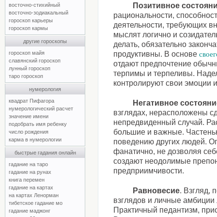
Позитивное состоян
восточно-стихийный
восточно-зодиакальный
рациональности, способност
гороскоп карьеры
деятельности, требующих в
гороскоп кармы
мыслят логично и созидател
другие гороскопы
делать, обязательно законч
гороскоп майя
продуктивны. В основе
своег
славянский гороскоп
отдают предпочтение обычн
лунный гороскоп
терпимы и терпеливы. Наде
таро гороскоп
контролируют свои эмоции 
нумерология
квадрат Пифагора
Негативное состояни
нумерологический расчет
взглядах, нерасположены сд
значение имени
непредвиденный случай. Ра
подобрать имя ребенку
большие и важные. Частень
число рождения
карма в нумерологии
поведению других людей. О
фанатично, не дозволяя себ
быстрые гадания онлайн
создают неодолимые препон
гадание на таро
предприимчивости.
гадание на рунах
книга перемен
гадание на картах
Равновесие
. Взгляд,
на картах Ленорман
взглядов и личные амбиции
тибетское гадание мо
Практичный педантизм, при
гадание маджонг