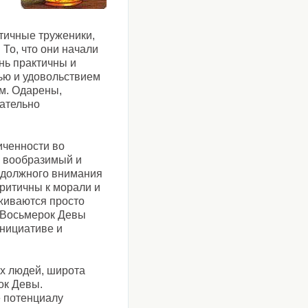
тичные труженики,
То, что они начали
нь практичны и
ью и удовольствием
м. Одарены,
тательно
иченности во
й вообразимый и
 должного внимания
ритичны к морали и
живаются просто
и Восьмерок Девы
инициативе и
их людей, широта
ок Девы.
е потенциалу