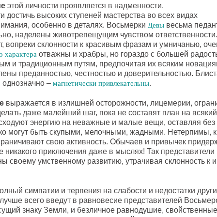
ие
этой личности проявляется в надменности,
и достичь высоких ступеней мастерства во всех видах
нимания, особенно в деталях. Восьмерки
весьма педан
Девы
ьно, наделены животрепещущим чувством ответственности. 
ат, вопреки склонности к красивым фразам и умничанью, оче
отважны и храбры, но гораздо с большей радост
о характера
ым и традиционным путям, предпочитая их всяким новация
лены преданностью, честностью и доверительностью. Блис
и однозначно –
.
магнетически привлекательны
е
выражается в излишней осторожности, лицемерии, огран
елать даже малейший шаг, пока не составят план на всяки
сходуют энергию на неважные и малые вещи, оставляя без
ко могут быть скупыми, мелочными, жадными. Нетерпимы, к
граничивают свою активность. Обычаев и привычек придер
е никакого приключения даже в мыслях! Так представител
ы своему умственному развитию, утрачивая склонность к 
 полный симпатии и терпения на слабости и недостатки друг
 лучше всего введут в равновесие представителей Восьмер
сущий знаку Земли, и безличное равнодушие, свойственны