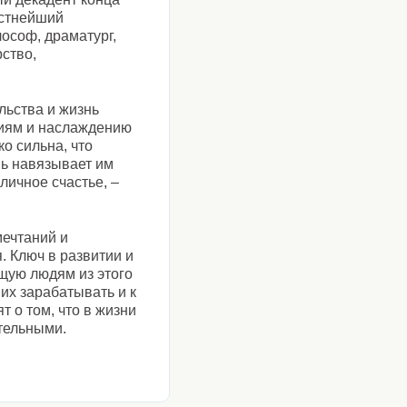
естнейший
ософ, драматург,
рство,
льства и жизнь
виям и наслаждению
о сильна, что
мь навязывает им
личное счастье, –
мечтаний и
. Ключ в развитии и
ущую людям из этого
 их зарабатывать и к
т о том, что в жизни
ательными.