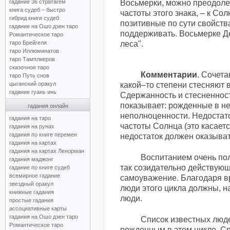
гадание 36 стратагем
Восьмерки, можно преодоле
книга судеб – быстро
частоты этого знака, – к Со
гибрид книги судеб
позитивные по сути свойств
гадание на Ошо дзен таро
поддерживать. Восьмерке Де
Романтическое таро
таро Брейгеля
леса".
таро Иллюминатов
таро Тамплиеров
сказочное таро
Комментарии
. Сочет
таро Путь снов
цыганский оракул
какой–то степени стесняют 
гадание гуань инь
Сдержанность и стесненнос
показывает: рожденные в н
гадания онлайн
неполноценности. Недостат
гадания на таро
частоты Солнца (это касаетс
гадания на рунах
гадания по книге перемен
недостаток должен оказыва
гадания на картах
гадания на картах Ленорман
Воспитанием очень пол
гадания маджонг
так созидательно действующ
гадание по книге судеб
всемирное гадание
самоуважение. Благодаря вр
звездный оракул
люди этого цикла должны, на
книжные гадания
люди.
простые гадания
ассоциативные карты
гадания на Ошо дзен таро
Список известных люд
Романтическое таро
рожденным в этом цикле. С