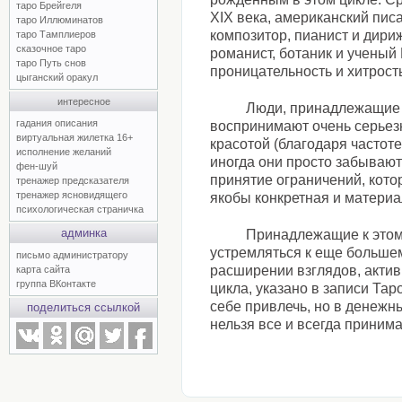
таро Брейгеля
XIX века, американский пис
таро Иллюминатов
композитор, пианист и дири
таро Тамплиеров
сказочное таро
романист, ботаник и ученый 
таро Путь снов
проницательность и хитрость
цыганский оракул
интересное
Люди, принадлежащие 
гадания описания
воспринимают очень серьез
виртуальная жилетка 16+
красотой (благодаря частоте
исполнение желаний
иногда они просто забываю
фен-шуй
принятие ограничений, котор
тренажер предсказателя
тренажер ясновидящего
якобы конкретная и материа
психологическая страничка
админка
Принадлежащие к этом
устремляться к еще большем
письмо администратору
расширении взглядов, актив
карта сайта
группа ВКонтакте
цикла, указано в записи Тар
себе привлечь, но в денежны
поделиться ссылкой
нельзя все и всегда приним