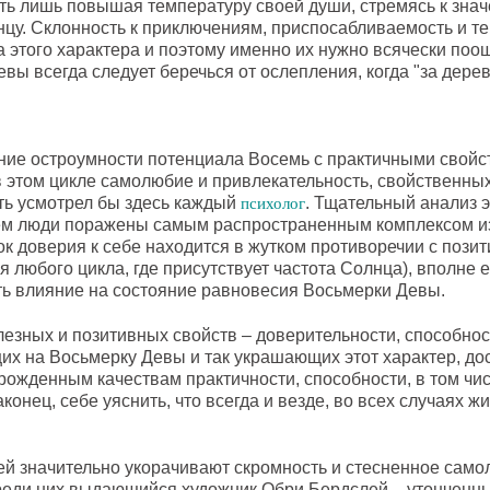
ть лишь повышая температуру своей души, стремясь к знач
лнцу. Склонность к приключениям, приспосабливаемость и т
а этого характера и поэтому именно их нужно всячески поо
вы всегда следует беречься от ослепления, когда "за дере
ание остроумности потенциала Восемь с практичными свойс
в этом цикле самолюбие и привлекательность, свойственны
ть усмотрел бы здесь каждый
. Тщательный анализ э
психолог
ем люди поражены самым распространенным комплексом из
ок доверия к себе находится в жутком противоречии с поз
я любого цикла, где присутствует частота Солнца), вполне е
ть влияние на состояние равновесия Восьмерки Девы.
езных и позитивных свойств – доверительности, способнос
их на Восьмерку Девы и так украшающих этот характер, до
ожденным качествам практичности, способности, в том чис
конец, себе уяснить, что всегда и везде, во всех случаях 
ей значительно укорачивают скромность и стесненное сам
реди них выдающийся художник Обри Бердслей – утонченны