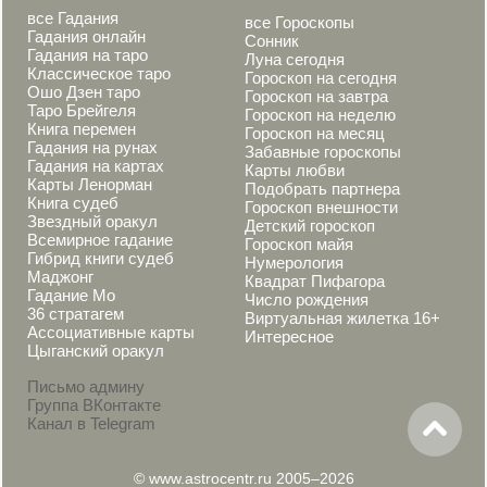
все Гадания
все Гороскопы
Гадания онлайн
Сонник
Гадания на таро
Луна сегодня
Классическое таро
Гороскоп на сегодня
Ошо Дзен таро
Гороскоп на завтра
Таро Брейгеля
Гороскоп на неделю
Книга перемен
Гороскоп на месяц
Гадания на рунах
Забавные гороскопы
Гадания на картах
Карты любви
Карты Ленорман
Подобрать партнера
Книга судеб
Гороскоп внешности
Звездный оракул
Детский гороскоп
Всемирное гадание
Гороскоп майя
Гибрид книги судеб
Нумерология
Маджонг
Квадрат Пифагора
Гадание Мо
Число рождения
36 стратагем
Виртуальная жилетка 16+
Ассоциативные карты
Интересное
Цыганский оракул
Письмо админу
Группа ВКонтакте
Канал в Telegram
© www.astrocentr.ru 2005–2026