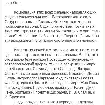
знак Огня.
Комбинация этих всех сильных направляющих
создает сильную личность. В средневековье силу
Сатурна называли "алхимией" и считали, что она
произошла из соли. Судя по качествам позитивных
Десяток Стрельца, мы могли бы сказать, что они "соль
земли". Но не стоит забывать про "пересол" – именно
так выражается негативное состояние этой личности.
Известных людей в этом цикле мало, но те, кого
здесь мы встретили, весьма значительны. Верят, что в
этом цикле был рожден Нострадамус, величайший
астрологический пророк, так и не раскрывший миру
своей системы. Среди Десяток Стрельца Джордж
Сантайяна, современный философ, Бетховен, Джейн
Остин, антрополог Маргарет Мид, писатель Гюстав
Флобер, один из богатейших людей в мире Жан Поль
Гетти, художник Пауль Клее, драматург Расин, Джин
Гене, британский политик Дизраэли, И. В. Сталин, Л.
И. Брежнев.
Люди, рожденные в этом периоде, наделены