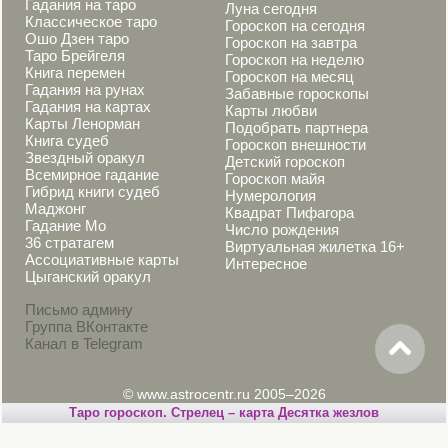
Гадания на таро
Луна сегодня
Классическое таро
Гороскоп на сегодня
Ошо Дзен таро
Гороскоп на завтра
Таро Брейгеля
Гороскоп на неделю
Книга перемен
Гороскоп на месяц
Гадания на рунах
Забавные гороскопы
Гадания на картах
Карты любви
Карты Ленорман
Подобрать партнера
Книга судеб
Гороскоп внешности
Звездный оракул
Детский гороскоп
Всемирное гадание
Гороскоп майя
Гибрид книги судеб
Нумерология
Маджонг
Квадрат Пифагора
Гадание Мо
Число рождения
36 стратагем
Виртуальная жилетка 16+
Ассоциативные карты
Интересное
Цыганский оракул
Письмо админу
Группа ВКонтакте
Канал в Telegram
© www.astrocentr.ru 2005–2026
Таро гороскоп. Стрелец – карта Десятка жезлов