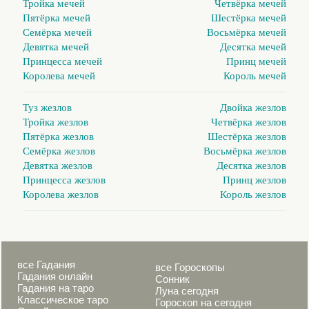
Тройка мечей
Четвёрка мечей
Пятёрка мечей
Шестёрка мечей
Семёрка мечей
Восьмёрка мечей
Девятка мечей
Десятка мечей
Принцесса мечей
Принц мечей
Королева мечей
Король мечей
Туз жезлов
Двойка жезлов
Тройка жезлов
Четвёрка жезлов
Пятёрка жезлов
Шестёрка жезлов
Семёрка жезлов
Восьмёрка жезлов
Девятка жезлов
Десятка жезлов
Принцесса жезлов
Принц жезлов
Королева жезлов
Король жезлов
все Гадания
все Гороскопы
Гадания онлайн
Сонник
Гадания на таро
Луна сегодня
Классическое таро
Гороскоп на сегодня