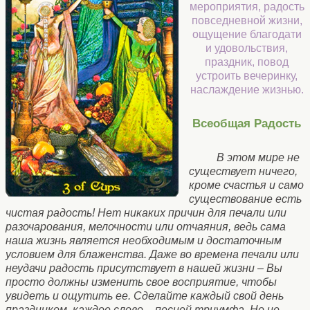
мероприятия, радость
повседневной жизни,
ощущение благодати
и удовольствия,
праздник, повод
устроить вечеринку,
наслаждение жизнью.
Всеобщая Радость
В этом мире не
существует ничего,
кроме счастья и само
существование есть
чистая радость! Нет никаких причин для печали или
разочарования, мелочности или отчаяния, ведь сама
наша жизнь является необходимым и достаточным
условием для блаженства. Даже во времена печали или
неудачи радость присутствует в нашей жизни – Вы
просто должны изменить свое восприятие, чтобы
увидеть и ощутить ее. Сделайте каждый свой день
праздником, каждое слово – песней триумфа. Но не