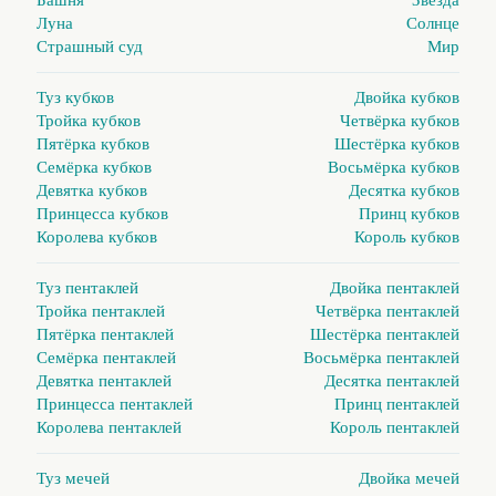
Башня
Звезда
Луна
Солнце
Страшный суд
Мир
Туз кубков
Двойка кубков
Тройка кубков
Четвёрка кубков
Пятёрка кубков
Шестёрка кубков
Семёрка кубков
Восьмёрка кубков
Девятка кубков
Десятка кубков
Принцесса кубков
Принц кубков
Королева кубков
Король кубков
Туз пентаклей
Двойка пентаклей
Тройка пентаклей
Четвёрка пентаклей
Пятёрка пентаклей
Шестёрка пентаклей
Семёрка пентаклей
Восьмёрка пентаклей
Девятка пентаклей
Десятка пентаклей
Принцесса пентаклей
Принц пентаклей
Королева пентаклей
Король пентаклей
Туз мечей
Двойка мечей