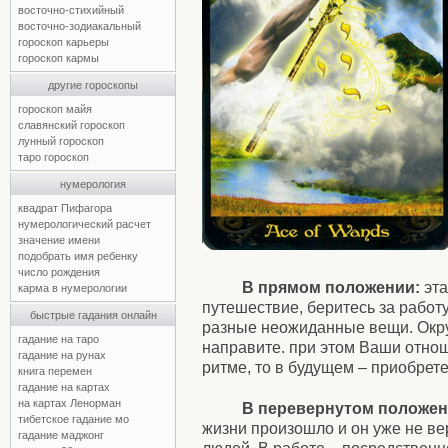
восточно-стихийный
восточно-зодиакальный
гороскоп карьеры
гороскоп кармы
другие гороскопы
гороскоп майя
славянский гороскоп
лунный гороскоп
таро гороскоп
нумерология
квадрат Пифагора
нумерологический расчет
значение имени
подобрать имя ребенку
число рождения
В прямом положении:
эта
карма в нумерологии
путешествие, беритесь за работ
быстрые гадания онлайн
разные неожиданные вещи. Окру
гадание на таро
направите. при этом Ваши отно
гадание на рунах
ритме, то в будущем – приобрет
книга перемен
гадание на картах
на картах Ленорман
В перевернутом положен
тибетское гадание мо
жизни произошло и он уже не вер
гадание маджонг