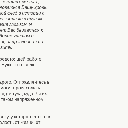
я в Ваших мечтах,
лноваться Вашу кровь:
ой след в истории с
ю энергию с другим
вия звездам. Я
ет Вас двигаться к
иболее чистом и
ия, направленная на
овить.
предстоящей работе.
 мужество, волю,
тарого. Отправляйтесь в
 могут происходить
дти туда, куда Вы их
в таком напряженном
ку, у которого что-то в
алость от жизни, от