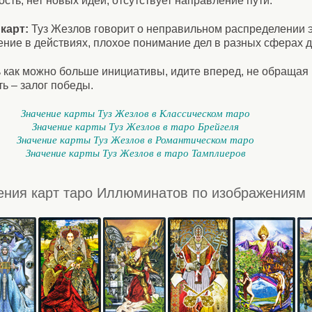
сть, нет новых идей, отсутствует направление пути.
карт:
Туз Жезлов говорит о неправильном распределении э
ние в действиях, плохое понимание дел в разных сферах д
как можно больше инициативы, идите вперед, не обращая 
ь – залог победы.
Значение карты Туз Жезлов в Классическом таро
Значение карты Туз Жезлов в таро Брейгеля
Значение карты Туз Жезлов в Романтическом таро
Значение карты Туз Жезлов в таро Тамплиеров
ения карт таро Иллюминатов по изображениям