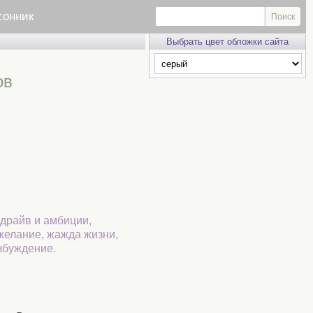
сонник
Выбрать цвет обложки сайта
ов
 драйв и амбиции,
желание, жажда жизни,
збуждение.