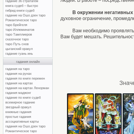
людей. В работе – посредственно
гадание 36 стратагем
книга судеб – быстро
гибрид книги судеб
В окружении негативных 
гадание на Ошо дзен таро
духовное ограничение, промедле
Романтическое таро
таро Брейгеля
таро Иллюминатов
Вам необходимо проявлять 
таро Тамплиеров
Вам будет мешать. Решительност
сказочное таро
таро Путь снов
цыганский оракул
гадание гуань инь
гадания онлайн
гадания на таро
гадания на рунах
гадания по книге перемен
Знач
гадания на картах
гадания на картах Ленорман
гадания маджонг
гадание по книге судеб
всемирное гадание
звездный оракул
книжные гадания
простые гадания
ассоциативные карты
гадания на Ошо дзен таро
Романтическое таро