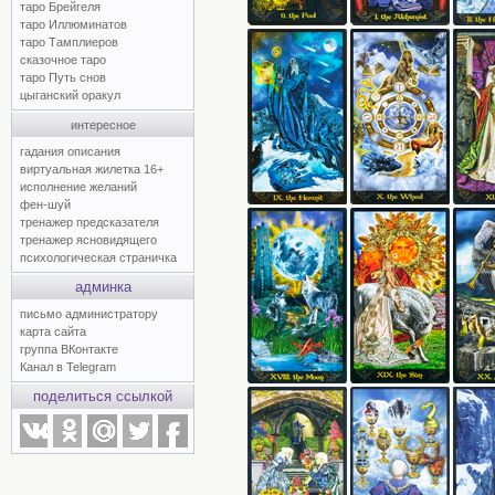
таро Брейгеля
таро Иллюминатов
таро Тамплиеров
сказочное таро
таро Путь снов
цыганский оракул
интересное
гадания описания
виртуальная жилетка 16+
исполнение желаний
фен-шуй
тренажер предсказателя
тренажер ясновидящего
психологическая страничка
админка
письмо администратору
карта сайта
группа ВКонтакте
Канал в Telegram
поделиться ссылкой