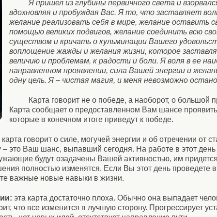
Я пришел из глубины первичного света и взорвалс
вдохновляя и пробуждая Вас. Я то, что заставляет во
желание реализовать себя в мире, желание оставить св
помощью великих подвигов, желание соединить всю сво
существом и кричать о кульминации Вашего удовольст
воплощение жажды и желания жизни, которое заставля
величию и проблемам, к радости и боли. Я воля в ее на
направленном проявлении, сила Вашей энергии и желан
одну цель. Я – чистая магия, и меня невозможно остан
Карта говорит не о победе, а наоборот, о большой 
Карта сообщает о предоставленном Вам шансе проявить
которые в конечном итоге приведут к победе.
 карта говорит о силе, могучей энергии и об отречении от с
у – это Ваш шанс, выпавший сегодня. На работе в этот день
жающие будут озадачены Вашей активностью, им придется и
шения полностью изменятся. Если Вы этот день проведете 
ете важные новые навыки в жизни.
ии:
эта карта достаточно плоха. Обычно она выпадает челове
ит, что все изменится в лучшую сторону. Прогрессирует уст