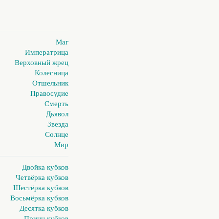
Маг
Императрица
Верховный жрец
Колесница
Отшельник
Правосудие
Смерть
Дьявол
Звезда
Солнце
Мир
Двойка кубков
Четвёрка кубков
Шестёрка кубков
Восьмёрка кубков
Десятка кубков
Принц кубков