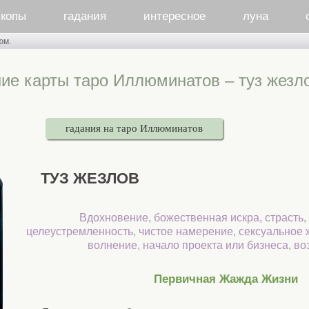
скопы
гадания
интересное
луна
юм.
ие карты таро Иллюминатов – туз жезл
гадания на таро Иллюминатов
ТУЗ ЖЕЗЛОВ
Вдохновение, божественная искра, страсть,
целеустремленность, чистое намерение, сексуальное 
волнение, начало проекта или бизнеса, во
Первичная Жажда Жизни