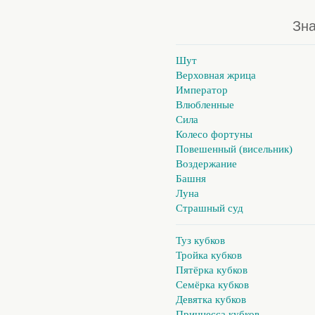
Зна
Шут
Верховная жрица
Император
Влюбленные
Сила
Колесо фортуны
Повешенный (висельник)
Воздержание
Башня
Луна
Страшный суд
Туз кубков
Тройка кубков
Пятёрка кубков
Семёрка кубков
Девятка кубков
Принцесса кубков