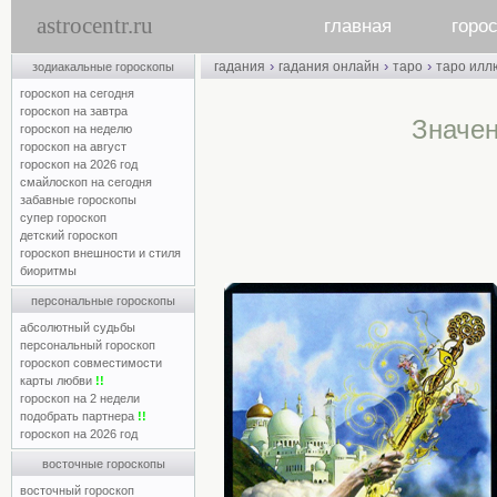
astrocentr.ru
главная
горо
›
›
›
гадания
гадания онлайн
таро
таро илл
зодиакальные гороскопы
гороскоп на сегодня
гороскоп на завтра
Значен
гороскоп на неделю
гороскоп на август
гороскоп на 2026 год
смайлоскоп на сегодня
забавные гороскопы
супер гороскоп
детский гороскоп
гороскоп внешности и стиля
биоритмы
персональные гороскопы
абсолютный судьбы
персональный гороскоп
гороскоп совместимости
карты любви
!!
гороскоп на 2 недели
подобрать партнера
!!
гороскоп на 2026 год
восточные гороскопы
восточный гороскоп