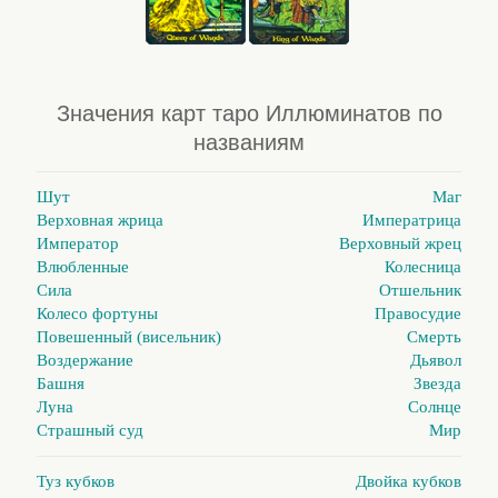
Значения карт таро Иллюминатов по
названиям
Шут
Маг
Верховная жрица
Императрица
Император
Верховный жрец
Влюбленные
Колесница
Сила
Отшельник
Колесо фортуны
Правосудие
Повешенный (висельник)
Смерть
Воздержание
Дьявол
Башня
Звезда
Луна
Солнце
Страшный суд
Мир
Туз кубков
Двойка кубков