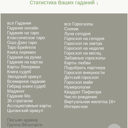
Статистика Ваших гаданий ↓
все Гадания
все Гороскопы
Гадания онлайн
Сонник
Гадания на таро
Луна сегодня
Классическое таро
Гороскоп на сегодня
Ошо Дзен таро
Гороскоп на завтра
Таро Брейгеля
Гороскоп на неделю
Книга перемен
Гороскоп на месяц
Гадания на рунах
Забавные гороскопы
Гадания на картах
Карты любви
Карты Ленорман
Подобрать партнера
Книга судеб
Гороскоп внешности
Звездный оракул
Детский гороскоп
Всемирное гадание
Гороскоп майя
Гибрид книги судеб
Нумерология
Маджонг
Квадрат Пифагора
Гадание Мо
Число рождения
36 стратагем
Виртуальная жилетка 16+
Ассоциативные карты
Интересное
Цыганский оракул
Письмо админу
Группа ВКонтакте