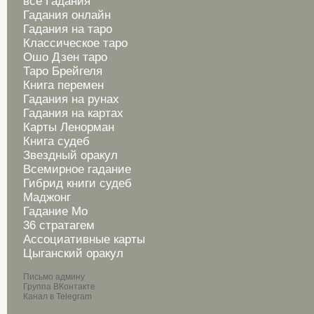
все Гадания
Гадания онлайн
Гадания на таро
Классическое таро
Ошо Дзен таро
Таро Брейгеля
Книга перемен
Гадания на рунах
Гадания на картах
Карты Ленорман
Книга судеб
Звездный оракул
Всемирное гадание
Гибрид книги судеб
Маджонг
Гадание Мо
36 стратагем
Ассоциативные карты
Цыганский оракул
Письмо админу
Группа ВКонтакте
Канал в Telegram