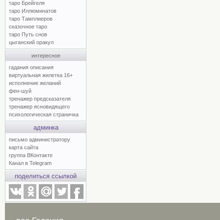
таро Брейгеля
таро Иллюминатов
таро Тамплиеров
сказочное таро
таро Путь снов
цыганский оракул
интересное
гадания описания
виртуальная жилетка 16+
исполнение желаний
фен-шуй
тренажер предсказателя
тренажер ясновидящего
психологическая страничка
админка
письмо администратору
карта сайта
группа ВКонтакте
Канал в Telegram
поделиться ссылкой