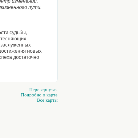
ентр изменений,
 жизненного пути.
ости судьбы,
 стесняющих
е заслуженных
 достижения новых
спеха достаточно
Перевернутая
Подробно о карте
Все карты