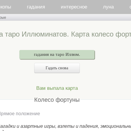
скопы
гадания
интересное
луна
рые
а таро Иллюминатов. Карта колесо фор
гадания на таро Иллюм.
Гадать снова
Вам выпала карта
Колесо фортуны
Прямое положение
агадки и азартные игры, взлеты и падения, эмоциональн