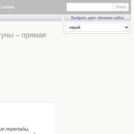
сонник
Выбрать цвет обложки сайта
туны – прямая
ые перепады,