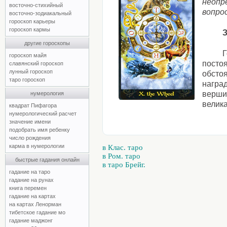
неопр
восточно-стихийный
вопро
восточно-зодиакальный
гороскоп карьеры
гороскоп кармы
другие гороскопы
Г
гороскоп майя
посто
славянский гороскоп
лунный гороскоп
обсто
таро гороскоп
наград
вершин
нумерология
велика
квадрат Пифагора
нумерологический расчет
значение имени
подобрать имя ребенку
число рождения
карма в нумерологии
в Клас. таро
в Ром. таро
быстрые гадания онлайн
в таро Брейг.
гадание на таро
гадание на рунах
книга перемен
гадание на картах
на картах Ленорман
тибетское гадание мо
гадание маджонг