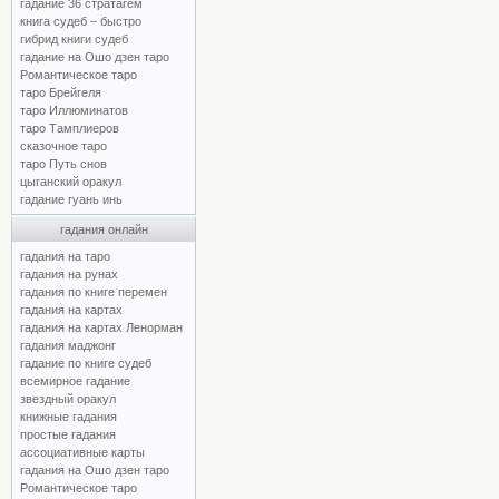
гадание 36 стратагем
книга судеб – быстро
гибрид книги судеб
гадание на Ошо дзен таро
Романтическое таро
таро Брейгеля
таро Иллюминатов
таро Тамплиеров
сказочное таро
таро Путь снов
цыганский оракул
гадание гуань инь
гадания онлайн
гадания на таро
гадания на рунах
гадания по книге перемен
гадания на картах
гадания на картах Ленорман
гадания маджонг
гадание по книге судеб
всемирное гадание
звездный оракул
книжные гадания
простые гадания
ассоциативные карты
гадания на Ошо дзен таро
Романтическое таро