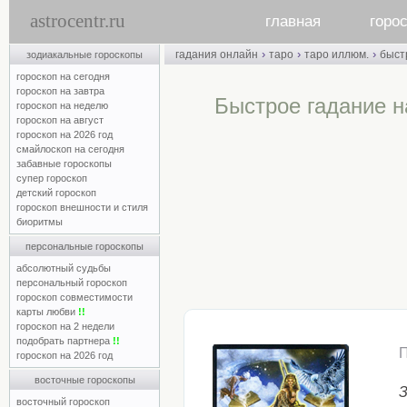
astrocentr.ru
главная
горо
›
›
›
гадания онлайн
таро
таро иллюм.
быст
зодиакальные гороскопы
гороскоп на сегодня
гороскоп на завтра
Быстрое гадание н
гороскоп на неделю
гороскоп на август
гороскоп на 2026 год
смайлоскоп на сегодня
забавные гороскопы
супер гороскоп
детский гороскоп
гороскоп внешности и стиля
биоритмы
персональные гороскопы
абсолютный судьбы
персональный гороскоп
гороскоп совместимости
карты любви
!!
гороскоп на 2 недели
подобрать партнера
!!
гороскоп на 2026 год
восточные гороскопы
З
восточный гороскоп