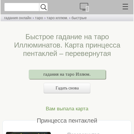
›
›
›
гадания онлайн
таро
таро иллюм.
быстрые
Быстрое гадание на таро
Иллюминатов. Карта принцесса
пентаклей – перевернутая
гадания на таро Иллюм.
Гадать снова
Вам выпала карта
Принцесса пентаклей