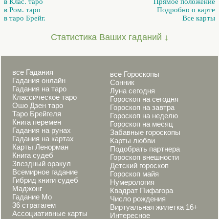
в Клас. таро
Прямое положение
в Ром. таро
Подробно о карте
в таро Брейг.
Все карты
Статистика Ваших гаданий ↓
все Гадания
все Гороскопы
Гадания онлайн
Сонник
Гадания на таро
Луна сегодня
Классическое таро
Гороскоп на сегодня
Ошо Дзен таро
Гороскоп на завтра
Таро Брейгеля
Гороскоп на неделю
Книга перемен
Гороскоп на месяц
Гадания на рунах
Забавные гороскопы
Гадания на картах
Карты любви
Карты Ленорман
Подобрать партнера
Книга судеб
Гороскоп внешности
Звездный оракул
Детский гороскоп
Всемирное гадание
Гороскоп майя
Гибрид книги судеб
Нумерология
Маджонг
Квадрат Пифагора
Гадание Мо
Число рождения
36 стратагем
Виртуальная жилетка 16+
Ассоциативные карты
Интересное