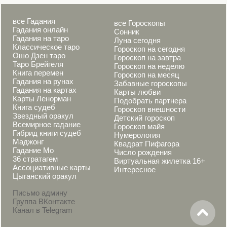
все Гадания
все Гороскопы
Гадания онлайн
Сонник
Гадания на таро
Луна сегодня
Классическое таро
Гороскоп на сегодня
Ошо Дзен таро
Гороскоп на завтра
Таро Брейгеля
Гороскоп на неделю
Книга перемен
Гороскоп на месяц
Гадания на рунах
Забавные гороскопы
Гадания на картах
Карты любви
Карты Ленорман
Подобрать партнера
Книга судеб
Гороскоп внешности
Звездный оракул
Детский гороскоп
Всемирное гадание
Гороскоп майя
Гибрид книги судеб
Нумерология
Маджонг
Квадрат Пифагора
Гадание Мо
Число рождения
36 стратагем
Виртуальная жилетка 16+
Ассоциативные карты
Интересное
Цыганский оракул
Письмо админу
Группа ВКонтакте
Канал в Telegram