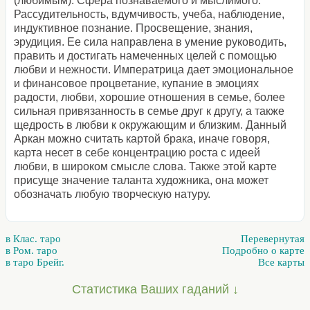
(любимым). Сфера познаваемого и мыслимого.
Рассудительность, вдумчивость, учеба, наблюдение,
индуктивное познание. Просвещение, знания,
эрудиция. Ее сила направлена в умение руководить,
править и достигать намеченных целей с помощью
любви и нежности. Императрица дает эмоциональное
и финансовое процветание, купание в эмоциях
радости, любви, хорошие отношения в семье, более
сильная привязанность в семье друг к другу, а также
щедрость в любви к окружающим и близким. Данный
Аркан можно считать картой брака, иначе говоря,
карта несет в себе концентрацию роста с идеей
любви, в широком смысле слова. Также этой карте
присуще значение таланта художника, она может
обозначать любую творческую натуру.
в Клас. таро
Перевернутая
в Ром. таро
Подробно о карте
в таро Брейг.
Все карты
Статистика Ваших гаданий ↓