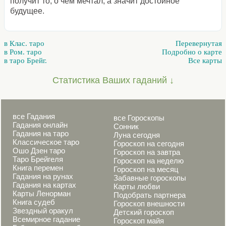
получит то, о чем мечтал, а значит достойное
будущее.
в Клас. таро
Перевернутая
в Ром. таро
Подробно о карте
в таро Брейг.
Все карты
Статистика Ваших гаданий ↓
все Гадания
все Гороскопы
Гадания онлайн
Сонник
Гадания на таро
Луна сегодня
Классическое таро
Гороскоп на сегодня
Ошо Дзен таро
Гороскоп на завтра
Таро Брейгеля
Гороскоп на неделю
Книга перемен
Гороскоп на месяц
Гадания на рунах
Забавные гороскопы
Гадания на картах
Карты любви
Карты Ленорман
Подобрать партнера
Книга судеб
Гороскоп внешности
Звездный оракул
Детский гороскоп
Всемирное гадание
Гороскоп майя