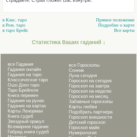
страдаете. Страх гложет Вас изнутри.
в Клас. таро
Прямое положение
в Ром. таро
Подробно о карте
в таро Брейг.
Все карты
Статистика Ваших гаданий ↓
все Гадания
все Гороскопы
Гадания онлайн
Сонник
Гадания на таро
Луна сегодня
Классическое таро
Гороскоп на сегодня
Ошо Дзен таро
Гороскоп на завтра
Таро Брейгеля
Гороскоп на неделю
Книга перемен
Гороскоп на месяц
Гадания на рунах
Забавные гороскопы
Гадания на картах
Карты любви
Карты Ленорман
Подобрать партнера
Книга судеб
Гороскоп внешности
Звездный оракул
Детский гороскоп
Всемирное гадание
Гороскоп майя
Гибрид книги судеб
Нумерология
Маджонг