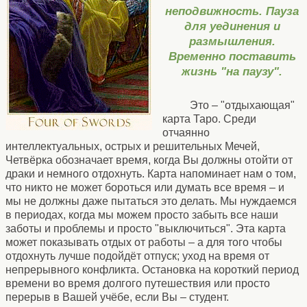
неподвижность. Пауза
для уединения и
размышления.
Временно поставить
жизнь "на паузу".
Это – "отдыхающая"
карта Таро. Среди
отчаянно
интеллектуальных, острых и решительных Мечей,
Четвёрка обозначает время, когда Вы должны отойти от
драки и немного отдохнуть. Карта напоминает нам о том,
что никто не может бороться или думать все время – и
мы не должны даже пытаться это делать. Мы нуждаемся
в периодах, когда мы можем просто забыть все наши
заботы и проблемы и просто "выключиться". Эта карта
может показывать отдых от работы – а для того чтобы
отдохнуть лучше подойдёт отпуск; уход на время от
непрерывного конфликта. Остановка на короткий период
времени во время долгого путешествия или просто
перерыв в Вашей учёбе, если Вы – студент.