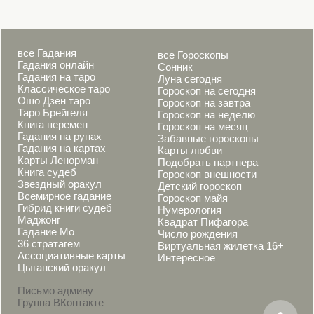
все Гадания
все Гороскопы
Гадания онлайн
Сонник
Гадания на таро
Луна сегодня
Классическое таро
Гороскоп на сегодня
Ошо Дзен таро
Гороскоп на завтра
Таро Брейгеля
Гороскоп на неделю
Книга перемен
Гороскоп на месяц
Гадания на рунах
Забавные гороскопы
Гадания на картах
Карты любви
Карты Ленорман
Подобрать партнера
Книга судеб
Гороскоп внешности
Звездный оракул
Детский гороскоп
Всемирное гадание
Гороскоп майя
Гибрид книги судеб
Нумерология
Маджонг
Квадрат Пифагора
Гадание Мо
Число рождения
36 стратагем
Виртуальная жилетка 16+
Ассоциативные карты
Интересное
Цыганский оракул
Письмо админу
Группа ВКонтакте