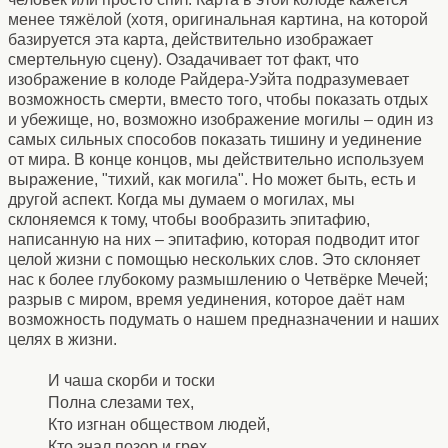
менее тяжёлой (хотя, оригинальная картина, на которой
базируется эта карта, действительно изображает
смертельную сцену). Озадачивает тот факт, что
изображение в колоде Райдера-Уэйта подразумевает
возможность смерти, вместо того, чтобы показать отдых
и убежище, но, возможно изображение могилы – один из
самых сильных способов показать тишину и уединение
от мира. В конце концов, мы действительно используем
выражение, "тихий, как могила". Но может быть, есть и
другой аспект. Когда мы думаем о могилах, мы
склоняемся к тому, чтобы вообразить эпитафию,
написанную на них – эпитафию, которая подводит итог
целой жизни с помощью нескольких слов. Это склоняет
нас к более глубокому размышлению о Четвёрке Мечей;
разрыв с миром, время уединения, которое даёт нам
возможность подумать о нашем предназначении и наших
целях в жизни.
И чаша скорби и тоски
Полна слезами тех,
Кто изгнан обществом людей,
Кто знал позор и грех.