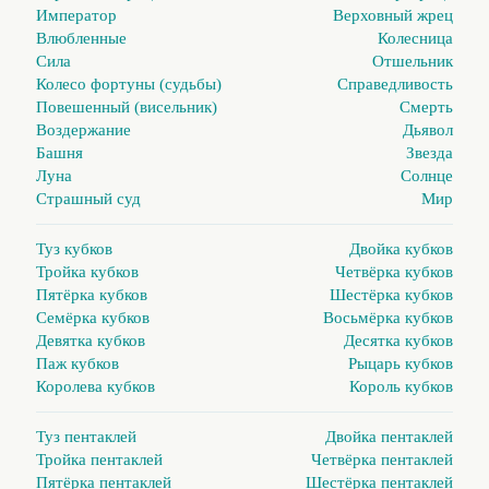
Император
Верховный жрец
Влюбленные
Колесница
Сила
Отшельник
Колесо фортуны (судьбы)
Справедливость
Повешенный (висельник)
Смерть
Воздержание
Дьявол
Башня
Звезда
Луна
Солнце
Страшный суд
Мир
Туз кубков
Двойка кубков
Тройка кубков
Четвёрка кубков
Пятёрка кубков
Шестёрка кубков
Семёрка кубков
Восьмёрка кубков
Девятка кубков
Десятка кубков
Паж кубков
Рыцарь кубков
Королева кубков
Король кубков
Туз пентаклей
Двойка пентаклей
Тройка пентаклей
Четвёрка пентаклей
Пятёрка пентаклей
Шестёрка пентаклей