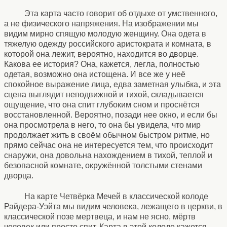
Эта карта часто говорит об отдыхе от умственного,
а не физического напряжения. На изображении мы
видим мирно спящую молодую женщину. Она одета в
тяжелую одежду российского аристократа и комната, в
которой она лежит, вероятно, находится во дворце.
Какова ее история? Она, кажется, легла, полностью
одетая, возможно она истощена. И все же у неё
спокойное выражение лица, едва заметная улыбка, и эта
сцена выглядит неподвижной и тихой, складывается
ощущение, что она спит глубоким сном и проснётся
восстановленной. Вероятно, позади нее окно, и если бы
она просмотрела в него, то она бы увидела, что мир
продолжает жить в своём обычном быстром ритме, но
прямо сейчас она не интересуется тем, что происходит
снаружи, она довольна нахождением в тихой, теплой и
безопасной комнате, окружённой толстыми стенами
дворца.
На карте Четвёрка Мечей в классической колоде
Райдера-Уэйта мы видим человека, лежащего в церкви, в
классической позе мертвеца, и нам не ясно, мёртв
человек или просто спит. Карта в этой колоде кажется