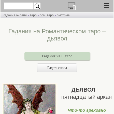
›
›
›
гадания онлайн
таро
ром. таро
быстрые
Гадания на Романтическом таро –
дьявол
Гадания на Р. таро
Гадать снова
ДЬЯВОЛ
–
пятнадцатый аркан
Что-то греховно