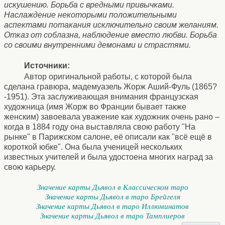
искушению. Борьба с вредными привычками.
Наслаждение некоторыми положительными
аспектами потакания исключительно своим желаниям.
Отказ от соблазна, наблюдение вместо любви. Борьба
со своими внутренними демонами и страстями.
Источники:
Автор оригинальной работы, с которой была
сделана гравюра, мадемуазель Жорж Аший-Фуль (1865?
-1951). Эта заслуживающая внимания французская
художница (имя Жорж во Франции бывает также
женским) завоевала уважение как художник очень рано –
когда в 1884 году она выставляла свою работу "На
рынке" в Парижском салоне, её описали как "всё ещё в
короткой юбке". Она была ученицей нескольких
известных учителей и была удостоена многих наград за
свою карьеру.
Значение карты Дьявол в Классическом таро
Значение карты Дьявол в таро Брейгеля
Значение карты Дьявол в таро Иллюминатов
Значение карты Дьявол в таро Тамплиеров