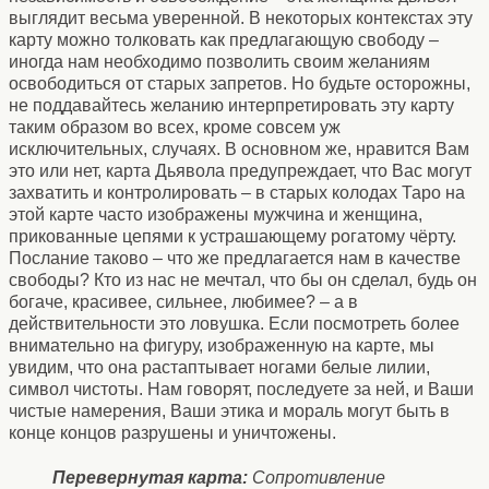
выглядит весьма уверенной. В некоторых контекстах эту
карту можно толковать как предлагающую свободу –
иногда нам необходимо позволить своим желаниям
освободиться от старых запретов. Но будьте осторожны,
не поддавайтесь желанию интерпретировать эту карту
таким образом во всех, кроме совсем уж
исключительных, случаях. В основном же, нравится Вам
это или нет, карта Дьявола предупреждает, что Вас могут
захватить и контролировать – в старых колодах Таро на
этой карте часто изображены мужчина и женщина,
прикованные цепями к устрашающему рогатому чёрту.
Послание таково – что же предлагается нам в качестве
свободы? Кто из нас не мечтал, что бы он сделал, будь он
богаче, красивее, сильнее, любимее? – а в
действительности это ловушка. Если посмотреть более
внимательно на фигуру, изображенную на карте, мы
увидим, что она растаптывает ногами белые лилии,
символ чистоты. Нам говорят, последуете за ней, и Ваши
чистые намерения, Ваши этика и мораль могут быть в
конце концов разрушены и уничтожены.
Перевернутая карта:
Сопротивление