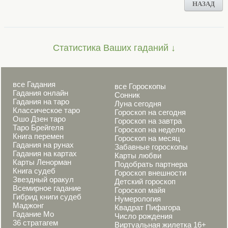
НАЗАД
Статистика Ваших гаданий ↓
все Гадания
все Гороскопы
Гадания онлайн
Сонник
Гадания на таро
Луна сегодня
Классическое таро
Гороскоп на сегодня
Ошо Дзен таро
Гороскоп на завтра
Таро Брейгеля
Гороскоп на неделю
Книга перемен
Гороскоп на месяц
Гадания на рунах
Забавные гороскопы
Гадания на картах
Карты любви
Карты Ленорман
Подобрать партнера
Книга судеб
Гороскоп внешности
Звездный оракул
Детский гороскоп
Всемирное гадание
Гороскоп майя
Гибрид книги судеб
Нумерология
Маджонг
Квадрат Пифагора
Гадание Мо
Число рождения
36 стратагем
Виртуальная жилетка 16+