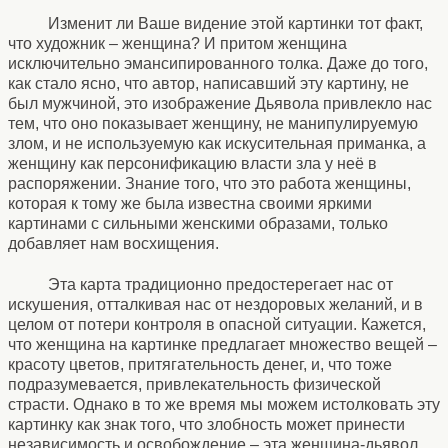
Изменит ли Ваше видение этой картинки тот факт,
что художник – женщина? И притом женщина
исключительно эмансипированного толка. Даже до того,
как стало ясно, что автор, написавший эту картину, не
был мужчиной, это изображение Дьявола привлекло нас
тем, что оно показывает женщину, не манипулируемую
злом, и не используемую как искусительная приманка, а
женщину как персонификацию власти зла у неё в
распоряжении. Знание того, что это работа женщины,
которая к тому же была известна своими яркими
картинами с сильными женскими образами, только
добавляет нам восхищения.
Эта карта традиционно предостерегает нас от
искушения, отталкивая нас от нездоровых желаний, и в
целом от потери контроля в опасной ситуации. Кажется,
что женщина на картинке предлагает множество вещей –
красоту цветов, притягательность денег, и, что тоже
подразумевается, привлекательность физической
страсти. Однако в то же время мы можем истолковать эту
картинку как знак того, что злобность может принести
независимость и освобождение – эта женщина-дьявол