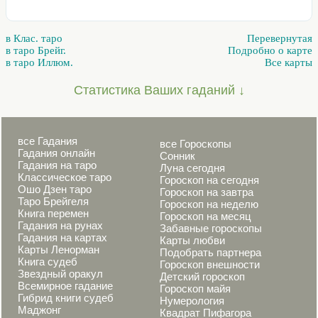
в Клас. таро
Перевернутая
в таро Брейг.
Подробно о карте
в таро Иллюм.
Все карты
Статистика Ваших гаданий ↓
все Гадания
все Гороскопы
Гадания онлайн
Сонник
Гадания на таро
Луна сегодня
Классическое таро
Гороскоп на сегодня
Ошо Дзен таро
Гороскоп на завтра
Таро Брейгеля
Гороскоп на неделю
Книга перемен
Гороскоп на месяц
Гадания на рунах
Забавные гороскопы
Гадания на картах
Карты любви
Карты Ленорман
Подобрать партнера
Книга судеб
Гороскоп внешности
Звездный оракул
Детский гороскоп
Всемирное гадание
Гороскоп майя
Гибрид книги судеб
Нумерология
Маджонг
Квадрат Пифагора