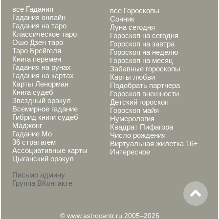
все Гадания
все Гороскопы
Гадания онлайн
Сонник
Гадания на таро
Луна сегодня
Классическое таро
Гороскоп на сегодня
Ошо Дзен таро
Гороскоп на завтра
Таро Брейгеля
Гороскоп на неделю
Книга перемен
Гороскоп на месяц
Гадания на рунах
Забавные гороскопы
Гадания на картах
Карты любви
Карты Ленорман
Подобрать партнера
Книга судеб
Гороскоп внешности
Звездный оракул
Детский гороскоп
Всемирное гадание
Гороскоп майя
Гибрид книги судеб
Нумерология
Маджонг
Квадрат Пифагора
Гадание Мо
Число рождения
36 стратагем
Виртуальная жилетка 16+
Ассоциативные карты
Интересное
Цыганский оракул
Письмо админу
Группа ВКонтакте
© www.astrocentr.ru 2005–2026