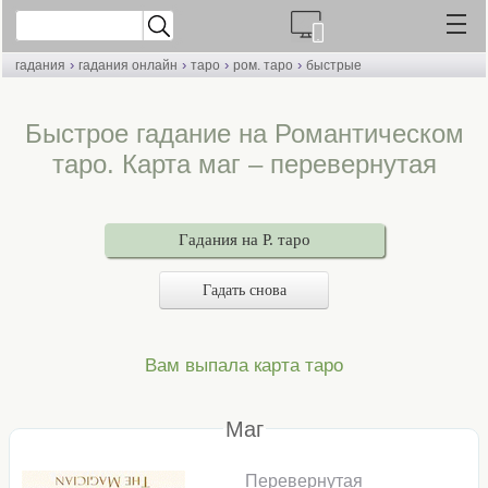
›
›
›
›
гадания
гадания онлайн
таро
ром. таро
быстрые
Быстрое гадание на Романтическом
таро. Карта маг – перевернутая
Гадания на Р. таро
Гадать снова
Вам выпала карта таро
Маг
Перевернутая