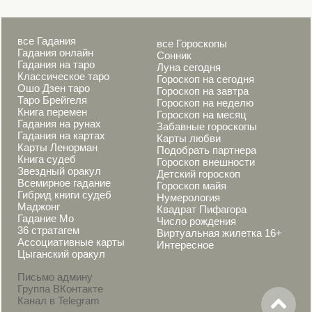
все Гадания
все Гороскопы
Гадания онлайн
Сонник
Гадания на таро
Луна сегодня
Классическое таро
Гороскоп на сегодня
Ошо Дзен таро
Гороскоп на завтра
Таро Брейгеля
Гороскоп на неделю
Книга перемен
Гороскоп на месяц
Гадания на рунах
Забавные гороскопы
Гадания на картах
Карты любви
Карты Ленорман
Подобрать партнера
Книга судеб
Гороскоп внешности
Звездный оракул
Детский гороскоп
Всемирное гадание
Гороскоп майя
Гибрид книги судеб
Нумерология
Маджонг
Квадрат Пифагора
Гадание Мо
Число рождения
36 стратагем
Виртуальная жилетка 16+
Ассоциативные карты
Интересное
Цыганский оракул
Письмо админу
Группа ВКонтакте
Канал в Telegram