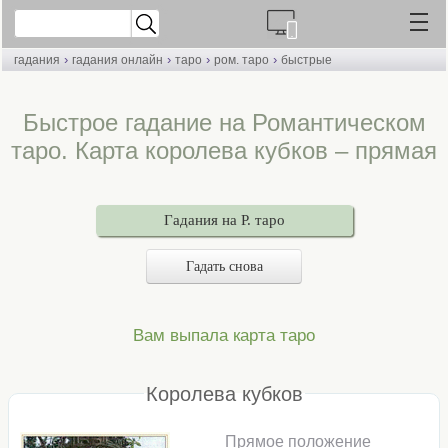
›
›
›
›
гадания
гадания онлайн
таро
ром. таро
быстрые
Быстрое гадание на Романтическом
таро. Карта королева кубков – прямая
Гадания на Р. таро
Гадать снова
Вам выпала карта таро
Королева кубков
Прямое положение