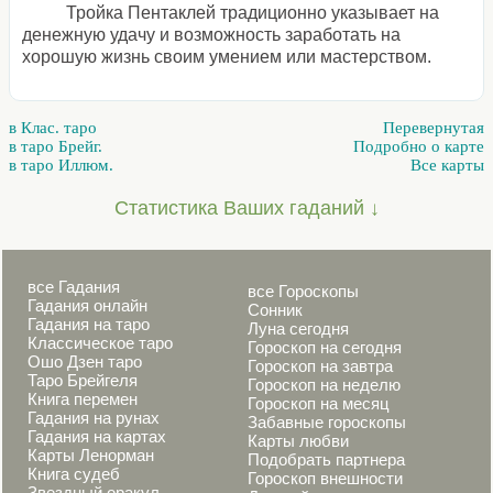
Тройка Пентаклей традиционно указывает на
денежную удачу и возможность заработать на
хорошую жизнь своим умением или мастерством.
в Клас. таро
Перевернутая
в таро Брейг.
Подробно о карте
в таро Иллюм.
Все карты
Статистика Ваших гаданий ↓
все Гадания
все Гороскопы
Гадания онлайн
Сонник
Гадания на таро
Луна сегодня
Классическое таро
Гороскоп на сегодня
Ошо Дзен таро
Гороскоп на завтра
Таро Брейгеля
Гороскоп на неделю
Книга перемен
Гороскоп на месяц
Гадания на рунах
Забавные гороскопы
Гадания на картах
Карты любви
Карты Ленорман
Подобрать партнера
Книга судеб
Гороскоп внешности
Звездный оракул