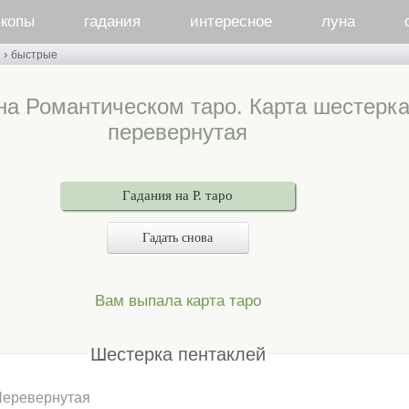
скопы
гадания
интересное
луна
›
быстрые
на Романтическом таро. Карта шестерка
перевернутая
Гадания на Р. таро
Гадать снова
Вам выпала карта таро
Шестерка пентаклей
Перевернутая