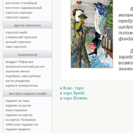
восточно-стихийный
восточно-зодиакальный
В
гороскоп карьеры
желан
гороскоп кармы
требу
другие гороскопы
щедро
полож
гороскоп майя
славянский гороскоп
фонда
лунный гороскоп
таро гороскоп
Д
нумерология
зарабо
квадрат Пифагора
возмо
нумерологический расчет
значе
значение имени
подобрать имя ребенку
число рождения
карма в нумерологии
в Клас. таро
в таро Брейг.
быстрые гадания онлайн
в таро Иллюм.
гадание на таро
гадание на рунах
книга перемен
гадание на картах
на картах Ленорман
тибетское гадание мо
гадание маджонг