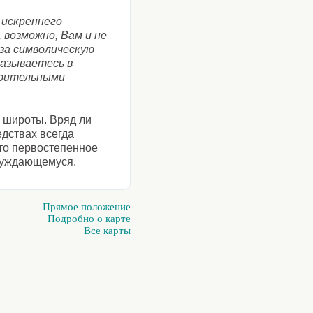
 искреннего
 возможно, Вам и не
за символическую
казываетесь в
орительными
 широты. Вряд ли
едствах всегда
что первостепенное
 нуждающемуся.
Прямое положение
Подробно о карте
Все карты