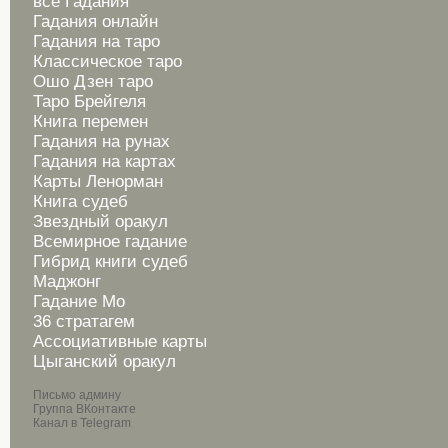
все Гадания
Гадания онлайн
Гадания на таро
Классическое таро
Ошо Дзен таро
Таро Брейгеля
Книга перемен
Гадания на рунах
Гадания на картах
Карты Ленорман
Книга судеб
Звездный оракул
Всемирное гадание
Гибрид книги судеб
Маджонг
Гадание Мо
36 стратагем
Ассоциативные карты
Цыганский оракул
Письмо админу
Группа ВКонтакте
Канал в Telegram