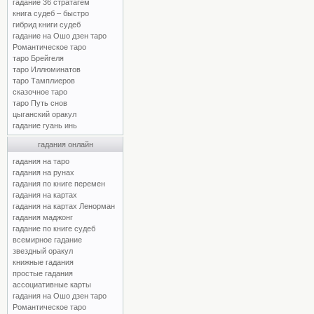
гадание 36 стратагем
книга судеб – быстро
гибрид книги судеб
гадание на Ошо дзен таро
Романтическое таро
таро Брейгеля
таро Иллюминатов
таро Тамплиеров
сказочное таро
таро Путь снов
цыганский оракул
гадание гуань инь
гадания онлайн
гадания на таро
гадания на рунах
гадания по книге перемен
гадания на картах
гадания на картах Ленорман
гадания маджонг
гадание по книге судеб
всемирное гадание
звездный оракул
книжные гадания
простые гадания
ассоциативные карты
гадания на Ошо дзен таро
Романтическое таро