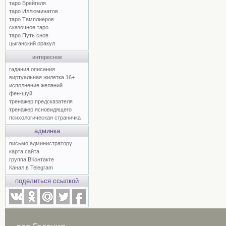
таро Брейгеля
таро Иллюминатов
таро Тамплиеров
сказочное таро
таро Путь снов
цыганский оракул
интересное
гадания описания
виртуальная жилетка 16+
исполнение желаний
фен-шуй
тренажер предсказателя
тренажер ясновидящего
психологическая страничка
админка
письмо администратору
карта сайта
группа ВКонтакте
Канал в Telegram
поделиться ссылкой