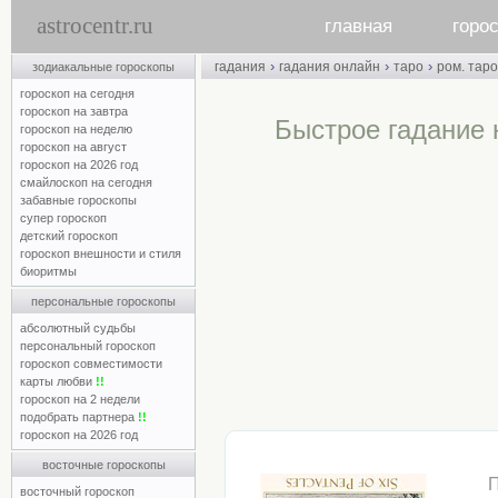
astrocentr.ru
главная
горо
›
›
›
гадания
гадания онлайн
таро
ром. таро
зодиакальные гороскопы
гороскоп на сегодня
гороскоп на завтра
Быстрое гадание 
гороскоп на неделю
гороскоп на август
гороскоп на 2026 год
смайлоскоп на сегодня
забавные гороскопы
супер гороскоп
детский гороскоп
гороскоп внешности и стиля
биоритмы
персональные гороскопы
абсолютный судьбы
персональный гороскоп
гороскоп совместимости
карты любви
!!
гороскоп на 2 недели
подобрать партнера
!!
гороскоп на 2026 год
восточные гороскопы
восточный гороскоп