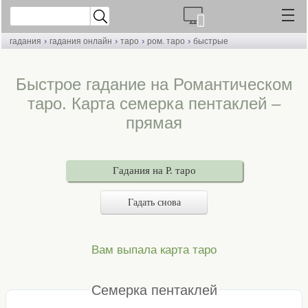
›
›
›
›
гадания
гадания онлайн
таро
ром. таро
быстрые
Быстрое гадание на Романтическом
таро. Карта семерка пентаклей –
прямая
Гадания на Р. таро
Гадать снова
Вам выпала карта таро
Семерка пентаклей