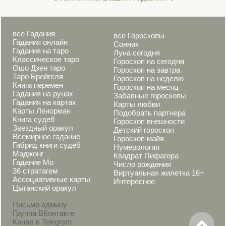
все Гадания
все Гороскопы
Гадания онлайн
Сонник
Гадания на таро
Луна сегодня
Классическое таро
Гороскоп на сегодня
Ошо Дзен таро
Гороскоп на завтра
Таро Брейгеля
Гороскоп на неделю
Книга перемен
Гороскоп на месяц
Гадания на рунах
Забавные гороскопы
Гадания на картах
Карты любви
Карты Ленорман
Подобрать партнера
Книга судеб
Гороскоп внешности
Звездный оракул
Детский гороскоп
Всемирное гадание
Гороскоп майя
Гибрид книги судеб
Нумерология
Маджонг
Квадрат Пифагора
Гадание Мо
Число рождения
36 стратагем
Виртуальная жилетка 16+
Ассоциативные карты
Интересное
Цыганский оракул
Письмо админу
Группа ВКонтакте
Канал в Telegram