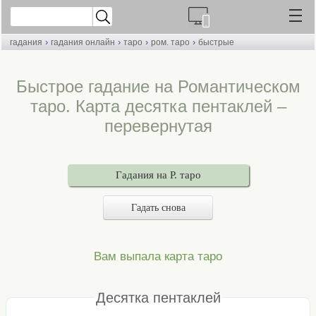
›
›
›
›
гадания
гадания онлайн
таро
ром. таро
быстрые
Быстрое гадание на Романтическом
таро. Карта десятка пентаклей –
перевернутая
Гадания на Р. таро
Гадать снова
Вам выпала карта таро
Десятка пентаклей