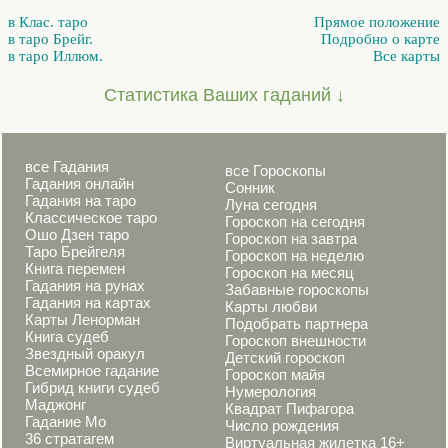
в Клас. таро
Прямое положение
в таро Брейг.
Подробно о карте
в таро Иллюм.
Все карты
Статистика Ваших гаданий ↓
все Гадания
все Гороскопы
Гадания онлайн
Сонник
Гадания на таро
Луна сегодня
Классическое таро
Гороскоп на сегодня
Ошо Дзен таро
Гороскоп на завтра
Таро Брейгеля
Гороскоп на неделю
Книга перемен
Гороскоп на месяц
Гадания на рунах
Забавные гороскопы
Гадания на картах
Карты любви
Карты Ленорман
Подобрать партнера
Книга судеб
Гороскоп внешности
Звездный оракул
Детский гороскоп
Всемирное гадание
Гороскоп майя
Гибрид книги судеб
Нумерология
Маджонг
Квадрат Пифагора
Гадание Мо
Число рождения
36 стратагем
Виртуальная жилетка 16+