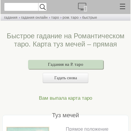
›
›
›
›
гадания
гадания онлайн
таро
ром. таро
быстрые
Быстрое гадание на Романтическом
таро. Карта туз мечей – прямая
Гадания на Р. таро
Гадать снова
Вам выпала карта таро
Туз мечей
Прямое положение