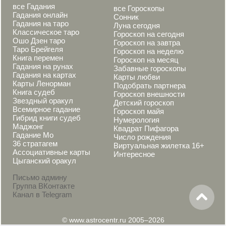
все Гадания
все Гороскопы
Гадания онлайн
Сонник
Гадания на таро
Луна сегодня
Классическое таро
Гороскоп на сегодня
Ошо Дзен таро
Гороскоп на завтра
Таро Брейгеля
Гороскоп на неделю
Книга перемен
Гороскоп на месяц
Гадания на рунах
Забавные гороскопы
Гадания на картах
Карты любви
Карты Ленорман
Подобрать партнера
Книга судеб
Гороскоп внешности
Звездный оракул
Детский гороскоп
Всемирное гадание
Гороскоп майя
Гибрид книги судеб
Нумерология
Маджонг
Квадрат Пифагора
Гадание Мо
Число рождения
36 стратагем
Виртуальная жилетка 16+
Ассоциативные карты
Интересное
Цыганский оракул
Письмо админу
Группа ВКонтакте
Канал в Telegram
© www.astrocentr.ru 2005–2026