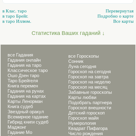
в Клас. таро
Перевернутая
в таро Брейг.
Подробно о карте
в таро Иллюм.
Все карты
Статистика Ваших гаданий ↓
все Гадания
все Гороскопы
Гадания онлайн
Сонник
Гадания на таро
Луна сегодня
Классическое таро
Гороскоп на сегодня
Ошо Дзен таро
Гороскоп на завтра
Таро Брейгеля
Гороскоп на неделю
Книга перемен
Гороскоп на месяц
Гадания на рунах
Забавные гороскопы
Гадания на картах
Карты любви
Карты Ленорман
Подобрать партнера
Книга судеб
Гороскоп внешности
Звездный оракул
Детский гороскоп
Всемирное гадание
Гороскоп майя
Гибрид книги судеб
Нумерология
Маджонг
Квадрат Пифагора
Гадание Мо
Число рождения