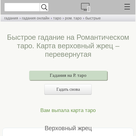
›
›
›
›
гадания
гадания онлайн
таро
ром. таро
быстрые
Быстрое гадание на Романтическом
таро. Карта верховный жрец –
перевернутая
Гадания на Р. таро
Гадать снова
Вам выпала карта таро
Верховный жрец