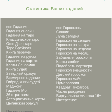
Статистика Ваших гаданий ↓
все Гадания
все Гороскопы
Гадания онлайн
Сонник
Гадания на таро
Луна сегодня
Классическое таро
Гороскоп на сегодня
Ошо Дзен таро
Гороскоп на завтра
Таро Брейгеля
Гороскоп на неделю
Книга перемен
Гороскоп на месяц
Гадания на рунах
Забавные гороскопы
Гадания на картах
Карты любви
Карты Ленорман
Подобрать партнера
Книга судеб
Гороскоп внешности
Звездный оракул
Детский гороскоп
Всемирное гадание
Гороскоп майя
Гибрид книги судеб
Нумерология
Маджонг
Квадрат Пифагора
Гадание Мо
Число рождения
36 стратагем
Виртуальная жилетка 16+
Ассоциативные карты
Интересное
Цыганский оракул
Письмо админу