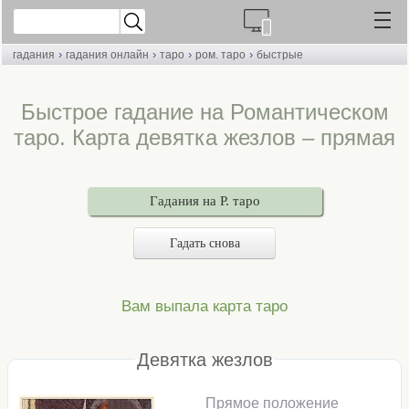
›
›
›
›
гадания
гадания онлайн
таро
ром. таро
быстрые
Быстрое гадание на Романтическом
таро. Карта девятка жезлов – прямая
Гадания на Р. таро
Гадать снова
Вам выпала карта таро
Девятка жезлов
Прямое положение