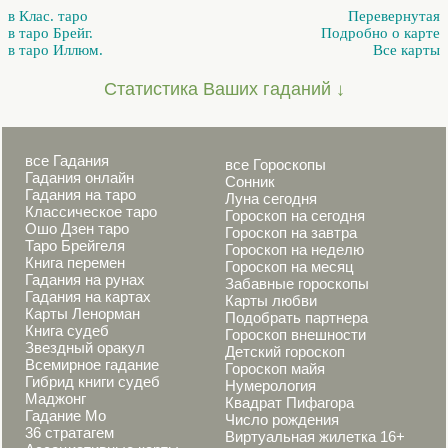
в Клас. таро
Перевернутая
в таро Брейг.
Подробно о карте
в таро Иллюм.
Все карты
Статистика Ваших гаданий ↓
все Гадания
все Гороскопы
Гадания онлайн
Сонник
Гадания на таро
Луна сегодня
Классическое таро
Гороскоп на сегодня
Ошо Дзен таро
Гороскоп на завтра
Таро Брейгеля
Гороскоп на неделю
Книга перемен
Гороскоп на месяц
Гадания на рунах
Забавные гороскопы
Гадания на картах
Карты любви
Карты Ленорман
Подобрать партнера
Книга судеб
Гороскоп внешности
Звездный оракул
Детский гороскоп
Всемирное гадание
Гороскоп майя
Гибрид книги судеб
Нумерология
Маджонг
Квадрат Пифагора
Гадание Мо
Число рождения
36 стратагем
Виртуальная жилетка 16+