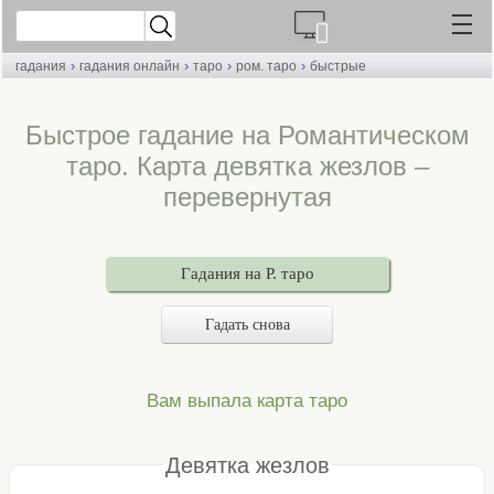
›
›
›
›
гадания
гадания онлайн
таро
ром. таро
быстрые
Быстрое гадание на Романтическом
таро. Карта девятка жезлов –
перевернутая
Гадания на Р. таро
Гадать снова
Вам выпала карта таро
Девятка жезлов