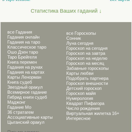
Статистика Ваших гаданий ↓
все Гадания
все Гороскопы
Гадания онлайн
Сонник
Гадания на таро
Луна сегодня
Классическое таро
Гороскоп на сегодня
Ошо Дзен таро
Гороскоп на завтра
Таро Брейгеля
Гороскоп на неделю
Книга перемен
Гороскоп на месяц
Гадания на рунах
Забавные гороскопы
Гадания на картах
Карты любви
Карты Ленорман
Подобрать партнера
Книга судеб
Гороскоп внешности
Звездный оракул
Детский гороскоп
Всемирное гадание
Гороскоп майя
Гибрид книги судеб
Нумерология
Маджонг
Квадрат Пифагора
Гадание Мо
Число рождения
36 стратагем
Виртуальная жилетка 16+
Ассоциативные карты
Интересное
Цыганский оракул
Письмо админу