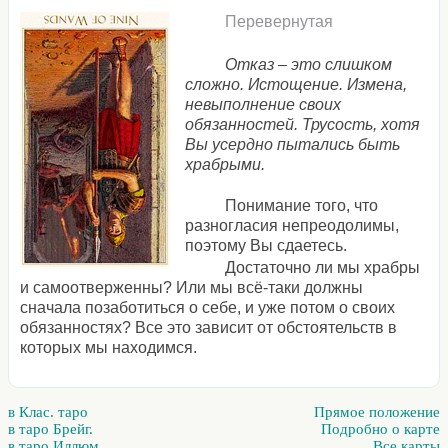
Перевернутая
Отказ – это слишком
сложно. Истощение. Измена,
невыполнение своих
обязанностей. Трусость, хотя
Вы усердно пытались быть
храбрыми.
Понимание того, что
разногласия непреодолимы,
поэтому Вы сдаетесь.
Достаточно ли мы храбры
и самоотверженны? Или мы всё-таки должны
сначала позаботиться о себе, и уже потом о своих
обязанностях? Все это зависит от обстоятельств в
которых мы находимся.
в Клас. таро
Прямое положение
в таро Брейг.
Подробно о карте
в таро Иллюм.
Все карты