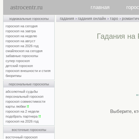
astrocentr.ru
главная
горо
›
›
›
гадания
гадания онлайн
таро
романтич
зодиакальные гороскопы
гороскоп на сегодня
гороскоп на завтра
Гадания на 
гороскоп на неделю
гороскоп на август
гороскоп на 2026 год
смайлоскоп на сегодня
забавные гороскопы
супер гороскоп
детский гороскоп
гороскоп внешности и стиля
биоритмы
персональные гороскопы
абсолютный судьбы
персональный гороскоп
гороскоп совместимости
карты любви
!!
Выберите, кт
гороскоп на 2 недели
подобрать партнера
!!
гороскоп на 2026 год
восточные гороскопы
восточный гороскоп