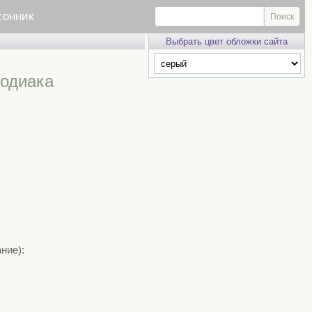
сонник
Выбрать цвет обложки сайта
Зодиака
ние):