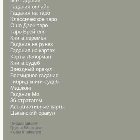
все Гадания
Гадания онлайн
Гадания на таро
Классическое таро
Ошо Дзен таро
Таро Брейгеля
Книга перемен
Гадания на рунах
Гадания на картах
Карты Ленорман
Книга судеб
Звездный оракул
Всемирное гадание
Гибрид книги судеб
Маджонг
Гадание Мо
36 стратагем
Ассоциативные карты
Цыганский оракул
Письмо админу
Группа ВКонтакте
Канал в Telegram