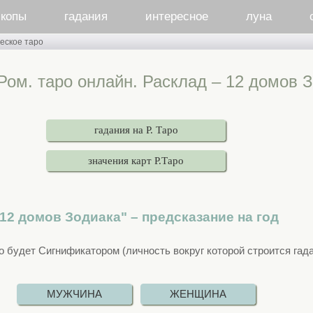
скопы
гадания
интересное
луна
еское таро
Ром. таро онлайн. Расклад – 12 домов 
гадания на Р. Таро
значения карт Р.Таро
"12 домов Зодиака" – предсказание на год
о будет Сигнификатором (личность вокруг которой строится гада