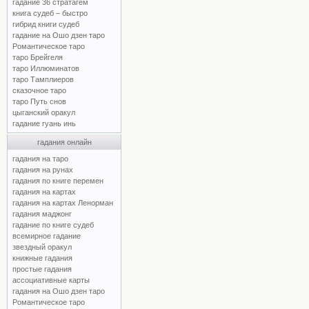
гадание 36 стратагем
книга судеб – быстро
гибрид книги судеб
гадание на Ошо дзен таро
Романтическое таро
таро Брейгеля
таро Иллюминатов
таро Тамплиеров
сказочное таро
таро Путь снов
цыганский оракул
гадание гуань инь
гадания онлайн
гадания на таро
гадания на рунах
гадания по книге перемен
гадания на картах
гадания на картах Ленорман
гадания маджонг
гадание по книге судеб
всемирное гадание
звездный оракул
книжные гадания
простые гадания
ассоциативные карты
гадания на Ошо дзен таро
Романтическое таро