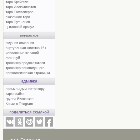
таро Брейгеля
таро Иллюминатов
таро Тамплиеров
сказочное таро
таро Путь снов
цыганский оракул
интересное
гадания описания
виртуальная жилетка 16+
исполнение желаний
фен-шуй
тренажер предсказателя
тренажер ясновидящего
психологическая страничка
админка
письмо администратору
карта сайта
группа ВКонтакте
Канал в Telegram
поделиться ссылкой