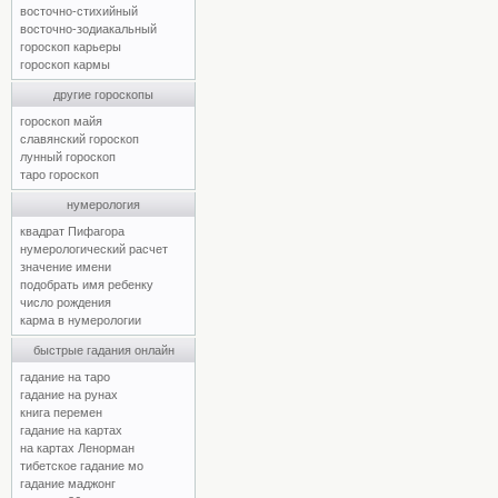
восточно-стихийный
восточно-зодиакальный
гороскоп карьеры
гороскоп кармы
другие гороскопы
гороскоп майя
славянский гороскоп
лунный гороскоп
таро гороскоп
нумерология
квадрат Пифагора
нумерологический расчет
значение имени
подобрать имя ребенку
число рождения
карма в нумерологии
быстрые гадания онлайн
гадание на таро
гадание на рунах
книга перемен
гадание на картах
на картах Ленорман
тибетское гадание мо
гадание маджонг