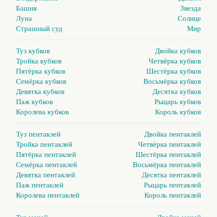
Башня
Звезда
Луна
Солнце
Страшный суд
Мир
Туз кубков
Двойка кубков
Тройка кубков
Четвёрка кубков
Пятёрка кубков
Шестёрка кубков
Семёрка кубков
Восьмёрка кубков
Девятка кубков
Десятка кубков
Паж кубков
Рыцарь кубков
Королева кубков
Король кубков
Туз пентаклей
Двойка пентаклей
Тройка пентаклей
Четвёрка пентаклей
Пятёрка пентаклей
Шестёрка пентаклей
Семёрка пентаклей
Восьмёрка пентаклей
Девятка пентаклей
Десятка пентаклей
Паж пентаклей
Рыцарь пентаклей
Королева пентаклей
Король пентаклей