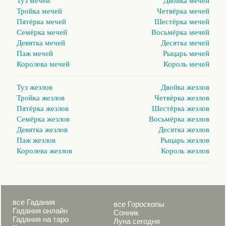
Туз мечей
Двойка мечей
Тройка мечей
Четвёрка мечей
Пятёрка мечей
Шестёрка мечей
Семёрка мечей
Восьмёрка мечей
Девятка мечей
Десятка мечей
Паж мечей
Рыцарь мечей
Королева мечей
Король мечей
Туз жезлов
Двойка жезлов
Тройка жезлов
Четвёрка жезлов
Пятёрка жезлов
Шестёрка жезлов
Семёрка жезлов
Восьмёрка жезлов
Девятка жезлов
Десятка жезлов
Паж жезлов
Рыцарь жезлов
Королева жезлов
Король жезлов
все Гадания
все Гороскопы
Гадания онлайн
Сонник
Гадания на таро
Луна сегодня