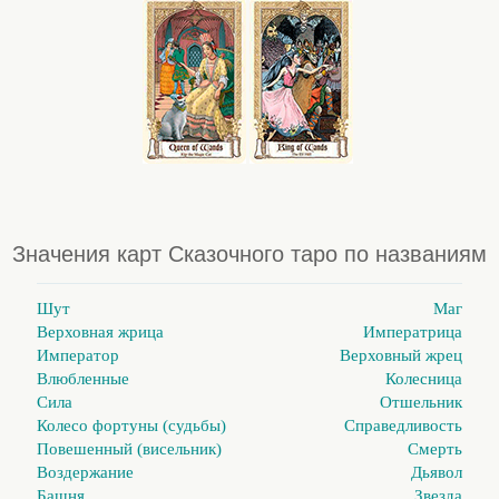
Значения карт Сказочного таро по названиям
Шут
Маг
Верховная жрица
Императрица
Император
Верховный жрец
Влюбленные
Колесница
Сила
Отшельник
Колесо фортуны (судьбы)
Справедливость
Повешенный (висельник)
Смерть
Воздержание
Дьявол
Башня
Звезда