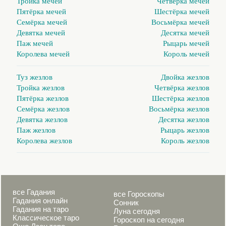
Тройка мечей
Четвёрка мечей
Пятёрка мечей
Шестёрка мечей
Семёрка мечей
Восьмёрка мечей
Девятка мечей
Десятка мечей
Паж мечей
Рыцарь мечей
Королева мечей
Король мечей
Туз жезлов
Двойка жезлов
Тройка жезлов
Четвёрка жезлов
Пятёрка жезлов
Шестёрка жезлов
Семёрка жезлов
Восьмёрка жезлов
Девятка жезлов
Десятка жезлов
Паж жезлов
Рыцарь жезлов
Королева жезлов
Король жезлов
все Гадания
все Гороскопы
Гадания онлайн
Сонник
Гадания на таро
Луна сегодня
Классическое таро
Гороскоп на сегодня