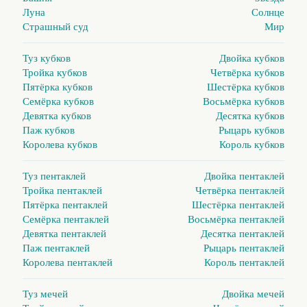
Луна
Солнце
Страшный суд
Мир
Туз кубков
Двойка кубков
Тройка кубков
Четвёрка кубков
Пятёрка кубков
Шестёрка кубков
Семёрка кубков
Восьмёрка кубков
Девятка кубков
Десятка кубков
Паж кубков
Рыцарь кубков
Королева кубков
Король кубков
Туз пентаклей
Двойка пентаклей
Тройка пентаклей
Четвёрка пентаклей
Пятёрка пентаклей
Шестёрка пентаклей
Семёрка пентаклей
Восьмёрка пентаклей
Девятка пентаклей
Десятка пентаклей
Паж пентаклей
Рыцарь пентаклей
Королева пентаклей
Король пентаклей
Туз мечей
Двойка мечей