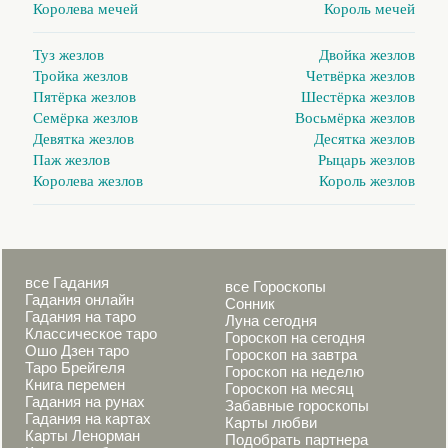
Королева мечей
Король мечей
Туз жезлов
Двойка жезлов
Тройка жезлов
Четвёрка жезлов
Пятёрка жезлов
Шестёрка жезлов
Семёрка жезлов
Восьмёрка жезлов
Девятка жезлов
Десятка жезлов
Паж жезлов
Рыцарь жезлов
Королева жезлов
Король жезлов
все Гадания
все Гороскопы
Гадания онлайн
Сонник
Гадания на таро
Луна сегодня
Классическое таро
Гороскоп на сегодня
Ошо Дзен таро
Гороскоп на завтра
Таро Брейгеля
Гороскоп на неделю
Книга перемен
Гороскоп на месяц
Гадания на рунах
Забавные гороскопы
Гадания на картах
Карты любви
Карты Ленорман
Подобрать партнера