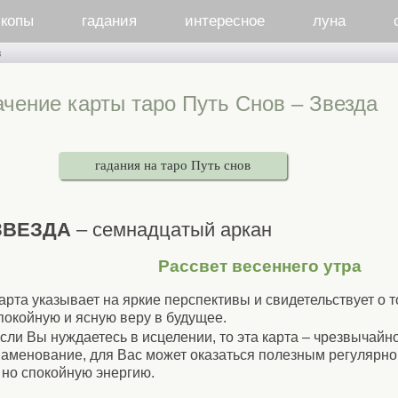
скопы
гадания
интересное
луна
в
ачение карты таро Путь Снов – Звезда
гадания на таро Путь снов
ЗВЕЗДА
– семнадцатый аркан
Рассвет весеннего утра
арта указывает на яркие перспективы и свидетельствует о т
покойную и ясную веру в будущее.
сли Вы нуждаетесь в исцелении, то эта карта – чрезвычайн
аменование, для Вас может оказаться полезным регулярно
 но спокойную энергию.