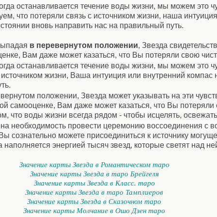
огда останавливается течение воды жизни, мы можем это чу
уем, что потеряли связь с источником жизни, наша интуици
остоянии вновь направить нас на правильный путь.
ыпадая
в перевернутом положении
, Звезда свидетельст
енке, Вам даже может казаться, что Вы потеряли свою чист
огда останавливается течение воды жизни, мы можем это чу
с источником жизни, Ваша интуиция или внутренний компас 
ть.
вернутом положении, Звезда может указывать на эти чувст
ой самооценке, Вам даже может казаться, что Вы потеряли 
м, что воды жизни всегда рядом - чтобы исцелять, освежать
 на необходимость провести церемонию воссоединения с во
е Вы сознательно можете присоединиться к источнику могуще
 наполняется энергией тысяч звезд, которые светят над не
Значение карты Звезда в Романтическом таро
Значение карты Звезда в таро Брейгеля
Значение карты Звезда в Класс. таро
Значение карты Звезда в таро Тамплиеров
Значение карты Звезда в Сказочном таро
Значение карты Молчание в Ошо Дзен таро