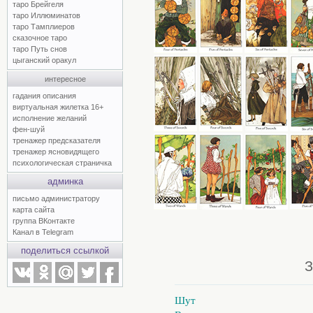
таро Брейгеля
таро Иллюминатов
таро Тамплиеров
сказочное таро
таро Путь снов
цыганский оракул
интересное
гадания описания
виртуальная жилетка 16+
исполнение желаний
фен-шуй
тренажер предсказателя
тренажер ясновидящего
психологическая страничка
админка
письмо администратору
карта сайта
группа ВКонтакте
Канал в Telegram
поделиться ссылкой
З
Шут