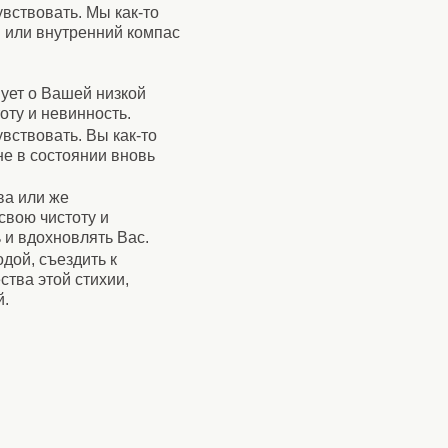
вствовать. Мы как-то
я или внутренний компас
вует о Вашей низкой
оту и невинность.
вствовать. Вы как-то
не в состоянии вновь
ва или же
свою чистоту и
 и вдохновлять Вас.
дой, съездить к
ства этой стихии,
й.