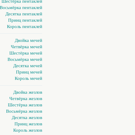
Шестёрка пентаклей
Восьмёрка пентаклей
Десятка пентаклей
Принц пентаклей
Король пентаклей
Двойка мечей
Четвёрка мечей
Шестёрка мечей
Восьмёрка мечей
Десятка мечей
Принц мечей
Король мечей
Двойка жезлов
Четвёрка жезлов
Шестёрка жезлов
Восьмёрка жезлов
Десятка жезлов
Принц жезлов
Король жезлов