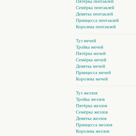
Пятёрка пентаклей
Семёрка пентаклей
Девятка пентаклей
Принцесса пентаклей
Королева пентаклей
Туз мечей
Тройка мечей
Пятёрка мечей
Семёрка мечей
Девятка мечей
Принцесса мечей
Королева мечей
Туз жезлов
Тройка жезлов
Пятёрка жезлов
Семёрка жезлов
Девятка жезлов
Принцесса жезлов
Королева жезлов