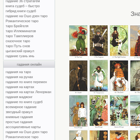
гадание 36 стратагем
книга судеб – быстро
гибрид книги судеб
Зн
гадание на Ошо дзен таро
Романтическое таро
таро Брейгеля
таро Иллюминатов
таро Тамплиеров
сказочное таро
таро Путь снов
цыганский оракул
гадание гуань инь
гадания онлайн
гадания на таро
гадания на рунах
гадания по книге перемен
гадания на картах
гадания на картах Ленорман
гадания маджонг
гадание по книге судеб
всемирное гадание
звездный оракул
книжные гадания
простые гадания
ассоциативные карты
гадания на Ошо дзен таро
Романтическое таро