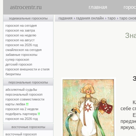
astrocentr.ru
главная
горо
›
›
›
гадания
гадания онлайн
таро
таро сно
зодиакальные гороскопы
гороскоп на сегодня
гороскоп на завтра
Зн
гороскоп на неделю
гороскоп на август
гороскоп на 2026 год
смайлоскоп на сегодня
забавные гороскопы
супер гороскоп
детский гороскоп
гороскоп внешности и стиля
биоритмы
персональные гороскопы
абсолютный судьбы
персональный гороскоп
гороскоп совместимости
К
карты любви
!!
себе с
гороскоп на 2 недели
подобрать партнера
!!
Е
гороскоп на 2026 год
предзн
яркую,
восточные гороскопы
восточный гороскоп