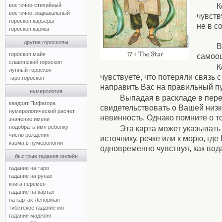
восточно-стихийный
К
восточно-зодиакальный
чувств
гороскоп карьеры
не в с
гороскоп кармы
другие гороскопы
В
гороскоп майя
самооц
славянский гороскоп
К
лунный гороскоп
чувствуете, что потеряли связь 
таро гороскоп
направить Вас на правильный пу
нумерология
Выпадая в раскладе в пере
квадрат Пифагора
свидетельствовать о Вашей низк
нумерологический расчет
невинность. Однако помните о то
значение имени
подобрать имя ребенку
Эта карта может указывать
число рождения
источнику, речке или к морю, гд
карма в нумерологии
одновременно чувствуя, как вода
быстрые гадания онлайн
гадание на таро
гадание на рунах
книга перемен
гадание на картах
на картах Ленорман
тибетское гадание мо
гадание маджонг