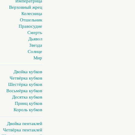
Императрица
Верховный жрец
Колесница
Отшельник
Правосудие
Смерть
Дьявол
Звезда
Солнце
Мир
Двойка кубков
Четвёрка кубков
Шестёрка кубков
Восьмёрка кубков
Десятка кубков
Принц кубков
Король кубков
Двойка пентаклей
Четвёрка пентаклей