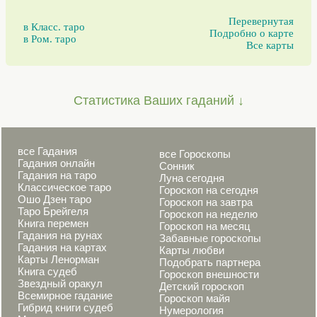
Перевернутая
в Класс. таро
Подробно о карте
в Ром. таро
Все карты
Статистика Ваших гаданий ↓
все Гадания
все Гороскопы
Гадания онлайн
Сонник
Гадания на таро
Луна сегодня
Классическое таро
Гороскоп на сегодня
Ошо Дзен таро
Гороскоп на завтра
Таро Брейгеля
Гороскоп на неделю
Книга перемен
Гороскоп на месяц
Гадания на рунах
Забавные гороскопы
Гадания на картах
Карты любви
Карты Ленорман
Подобрать партнера
Книга судеб
Гороскоп внешности
Звездный оракул
Детский гороскоп
Всемирное гадание
Гороскоп майя
Гибрид книги судеб
Нумерология