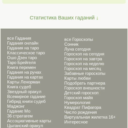
Статистика Ваших гаданий ↓
все Гадания
все Гороскопы
Гадания онлайн
Сонник
Гадания на таро
Луна сегодня
Классическое таро
Гороскоп на сегодня
Ошо Дзен таро
Гороскоп на завтра
Таро Брейгеля
Гороскоп на неделю
Книга перемен
Гороскоп на месяц
Гадания на рунах
Забавные гороскопы
Гадания на картах
Карты любви
Карты Ленорман
Подобрать партнера
Книга судеб
Гороскоп внешности
Звездный оракул
Детский гороскоп
Всемирное гадание
Гороскоп майя
Гибрид книги судеб
Нумерология
Маджонг
Квадрат Пифагора
Гадание Мо
Число рождения
36 стратагем
Виртуальная жилетка 16+
Ассоциативные карты
Интересное
Цыганский оракул