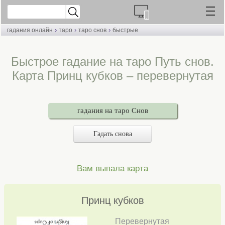
›
›
›
гадания онлайн
таро
таро снов
быстрые
Быстрое гадание на таро Путь снов.
Карта Принц кубков – перевернутая
гадания на таро Снов
Гадать снова
Вам выпала карта
Принц кубков
Перевернутая