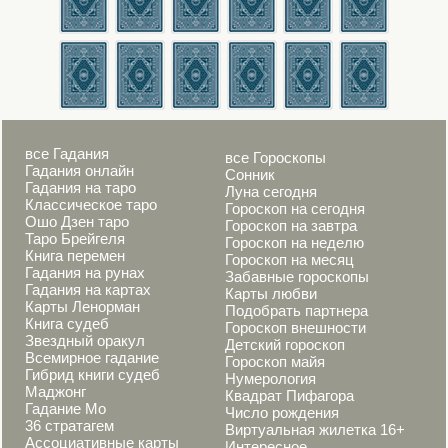
все Гадания
все Гороскопы
Гадания онлайн
Сонник
Гадания на таро
Луна сегодня
Классическое таро
Гороскоп на сегодня
Ошо Дзен таро
Гороскоп на завтра
Таро Брейгеля
Гороскоп на неделю
Книга перемен
Гороскоп на месяц
Гадания на рунах
Забавные гороскопы
Гадания на картах
Карты любви
Карты Ленорман
Подобрать партнера
Книга судеб
Гороскоп внешности
Звездный оракул
Детский гороскоп
Всемирное гадание
Гороскоп майя
Гибрид книги судеб
Нумерология
Маджонг
Квадрат Пифагора
Гадание Мо
Число рождения
36 стратагем
Виртуальная жилетка 16+
Ассоциативные карты
Интересное