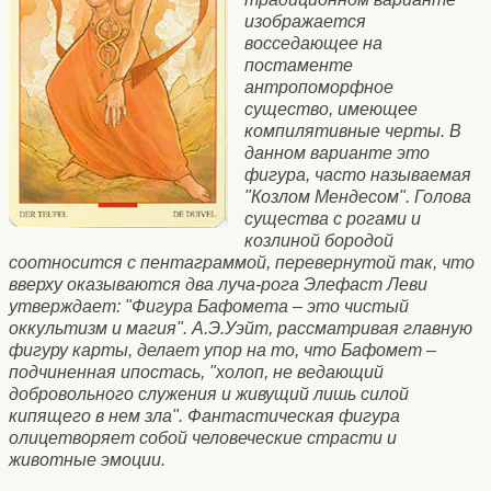
изображается
восседающее на
постаменте
антропоморфное
существо, имеющее
компилятивные черты. В
данном варианте это
фигура, часто называемая
"Козлом Мендесом". Голова
существа с рогами и
козлиной бородой
соотносится с пентаграммой, перевернутой так, что
вверху оказываются два луча-рога Элефаст Леви
утверждает: "Фигура Бафомета – это чистый
оккультизм и магия". А.Э.Уэйт, рассматривая главную
фигуру карты, делает упор на то, что Бафомет –
подчиненная ипостась, "холоп, не ведающий
добровольного служения и живущий лишь силой
кипящего в нем зла". Фантастическая фигура
олицетворяет собой человеческие страсти и
животные эмоции.