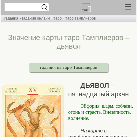
›
›
›
гадания
гадания онлайн
таро
таро тамплиеров
Значение карты таро Тамплиеров –
дьявол
гадания на таро Тамплиеров
ДЬЯВОЛ
–
пятнадцатый аркан
Эйфория, шарм, соблазн,
огонь и страсть. Внезапность,
волнение.
На карте в
традиционном варианте