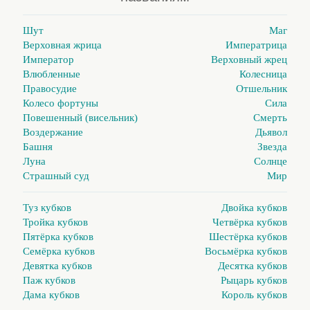
Шут
Маг
Верховная жрица
Императрица
Император
Верховный жрец
Влюбленные
Колесница
Правосудие
Отшельник
Колесо фортуны
Сила
Повешенный (висельник)
Смерть
Воздержание
Дьявол
Башня
Звезда
Луна
Солнце
Страшный суд
Мир
Туз кубков
Двойка кубков
Тройка кубков
Четвёрка кубков
Пятёрка кубков
Шестёрка кубков
Семёрка кубков
Восьмёрка кубков
Девятка кубков
Десятка кубков
Паж кубков
Рыцарь кубков
Дама кубков
Король кубков