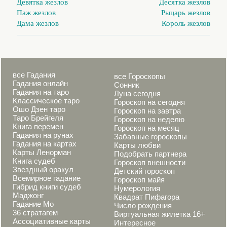
Девятка жезлов
Десятка жезлов
Паж жезлов
Рыцарь жезлов
Дама жезлов
Король жезлов
все Гадания
все Гороскопы
Гадания онлайн
Сонник
Гадания на таро
Луна сегодня
Классическое таро
Гороскоп на сегодня
Ошо Дзен таро
Гороскоп на завтра
Таро Брейгеля
Гороскоп на неделю
Книга перемен
Гороскоп на месяц
Гадания на рунах
Забавные гороскопы
Гадания на картах
Карты любви
Карты Ленорман
Подобрать партнера
Книга судеб
Гороскоп внешности
Звездный оракул
Детский гороскоп
Всемирное гадание
Гороскоп майя
Гибрид книги судеб
Нумерология
Маджонг
Квадрат Пифагора
Гадание Мо
Число рождения
36 стратагем
Виртуальная жилетка 16+
Ассоциативные карты
Интересное