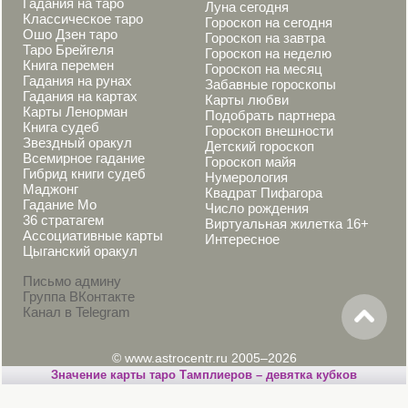
Гадания на таро
Луна сегодня
Классическое таро
Гороскоп на сегодня
Ошо Дзен таро
Гороскоп на завтра
Таро Брейгеля
Гороскоп на неделю
Книга перемен
Гороскоп на месяц
Гадания на рунах
Забавные гороскопы
Гадания на картах
Карты любви
Карты Ленорман
Подобрать партнера
Книга судеб
Гороскоп внешности
Звездный оракул
Детский гороскоп
Всемирное гадание
Гороскоп майя
Гибрид книги судеб
Нумерология
Маджонг
Квадрат Пифагора
Гадание Мо
Число рождения
36 стратагем
Виртуальная жилетка 16+
Ассоциативные карты
Интересное
Цыганский оракул
Письмо админу
Группа ВКонтакте
Канал в Telegram
© www.astrocentr.ru 2005–2026
Значение карты таро Тамплиеров – девятка кубков