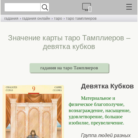
›
›
›
гадания
гадания онлайн
таро
таро тамплиеров
Значение карты таро Тамплиеров –
девятка кубков
гадания на таро Тамплиеров
Девятка Кубков
Материальное и
физическое благополучие,
вознаграждение, насыщение,
удовлетворение, большое
изобилие, преувеличение.
Группа людей разных