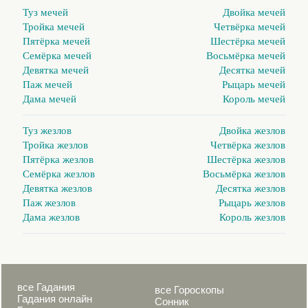
Туз мечей
Двойка мечей
Тройка мечей
Четвёрка мечей
Пятёрка мечей
Шестёрка мечей
Семёрка мечей
Восьмёрка мечей
Девятка мечей
Десятка мечей
Паж мечей
Рыцарь мечей
Дама мечей
Король мечей
Туз жезлов
Двойка жезлов
Тройка жезлов
Четвёрка жезлов
Пятёрка жезлов
Шестёрка жезлов
Семёрка жезлов
Восьмёрка жезлов
Девятка жезлов
Десятка жезлов
Паж жезлов
Рыцарь жезлов
Дама жезлов
Король жезлов
все Гадания
все Гороскопы
Гадания онлайн
Сонник