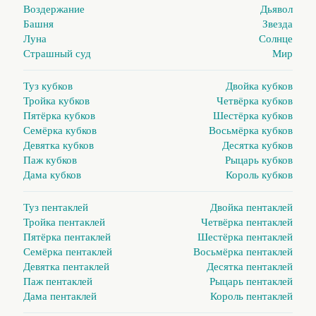
Воздержание
Дьявол
Башня
Звезда
Луна
Солнце
Страшный суд
Мир
Туз кубков
Двойка кубков
Тройка кубков
Четвёрка кубков
Пятёрка кубков
Шестёрка кубков
Семёрка кубков
Восьмёрка кубков
Девятка кубков
Десятка кубков
Паж кубков
Рыцарь кубков
Дама кубков
Король кубков
Туз пентаклей
Двойка пентаклей
Тройка пентаклей
Четвёрка пентаклей
Пятёрка пентаклей
Шестёрка пентаклей
Семёрка пентаклей
Восьмёрка пентаклей
Девятка пентаклей
Десятка пентаклей
Паж пентаклей
Рыцарь пентаклей
Дама пентаклей
Король пентаклей