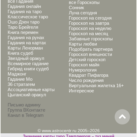
все Гадания
все Гороскопы
Гадания онлайн
Сонник
Гадания на таро
Луна сегодня
Классическое таро
Гороскоп на сегодня
Ошо Дзен таро
Гороскоп на завтра
Таро Брейгеля
Гороскоп на неделю
Книга перемен
Гороскоп на месяц
Гадания на рунах
Забавные гороскопы
Гадания на картах
Карты любви
Карты Ленорман
Подобрать партнера
Книга судеб
Гороскоп внешности
Звездный оракул
Детский гороскоп
Всемирное гадание
Гороскоп майя
Гибрид книги судеб
Нумерология
Маджонг
Квадрат Пифагора
Гадание Мо
Число рождения
36 стратагем
Виртуальная жилетка 16+
Ассоциативные карты
Интересное
Цыганский оракул
Письмо админу
Группа ВКонтакте
Канал в Telegram
© www.astrocentr.ru 2005–2026
Значение карты таро Тамплиеров – туз мечей