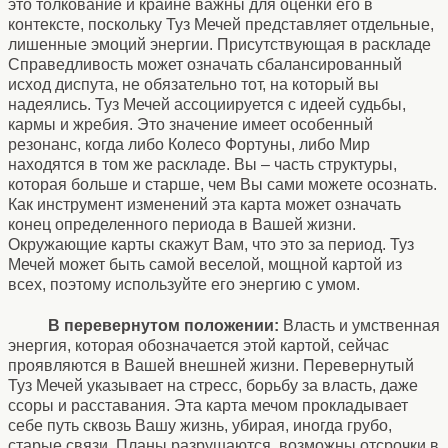
это толкование и крайне важны для оценки его в
контексте, поскольку Туз Мечей представляет отдельные,
лишенные эмоций энергии. Присутствующая в раскладе
Справедливость может означать сбалансированный
исход диспута, не обязательно тот, на который вы
надеялись. Туз Мечей ассоциируется с идеей судьбы,
кармы и жребия. Это значение имеет особенный
резонанс, когда либо Колесо Фортуны, либо Мир
находятся в том же раскладе. Вы – часть структуры,
которая больше и старше, чем Вы сами можете осознать.
Как инструмент изменений эта карта может означать
конец определенного периода в Вашей жизни.
Окружающие карты скажут Вам, что это за период. Туз
Мечей может быть самой веселой, мощной картой из
всех, поэтому используйте его энергию с умом.
В перевернутом положении:
Власть и умственная
энергия, которая обозначается этой картой, сейчас
проявляются в Вашей внешней жизни. Перевернутый
Туз Мечей указывает на стресс, борьбу за власть, даже
ссоры и расставания. Эта карта мечом прокладывает
себе путь сквозь Вашу жизнь, убирая, иногда грубо,
старые связи. Планы разрушаются, возможны отсрочки в