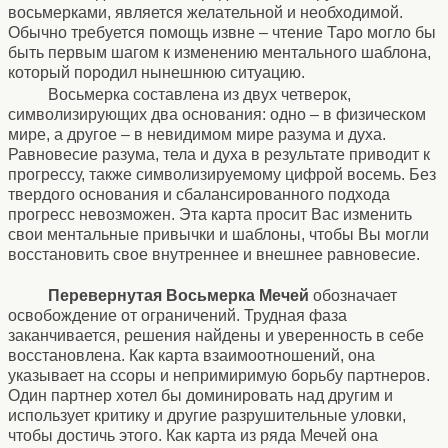
восьмерками, является желательной и необходимой.
Обычно требуется помощь извне – чтение Таро могло бы
быть первым шагом к изменению ментального шаблона,
который породил нынешнюю ситуацию.
Восьмерка составлена из двух четверок,
символизирующих два основания: одно – в физическом
мире, а другое – в невидимом мире разума и духа.
Равновесие разума, тела и духа в результате приводит к
прогрессу, также символизируемому цифрой восемь. Без
твердого основания и сбалансированного подхода
прогресс невозможен. Эта карта просит Вас изменить
свои ментальные привычки и шаблоны, чтобы Вы могли
восстановить свое внутреннее и внешнее равновесие.
Перевернутая Восьмерка Мечей
обозначает
освобождение от ограничений. Трудная фаза
заканчивается, решения найдены и уверенность в себе
восстановлена. Как карта взаимоотношений, она
указывает на ссоры и непримиримую борьбу партнеров.
Один партнер хотел бы доминировать над другим и
использует критику и другие разрушительные уловки,
чтобы достичь этого. Как карта из ряда Мечей она