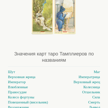
Значения карт таро Тамплиеров по
названиям
Шут
Маг
Верховная жрица
Императрица
Император
Верховный жрец
Влюбленные
Колесница
Правосудие
Отшельник
Колесо фортуны
Сила
Повешенный (висельник)
Смерть
Воздержание
Дьявол