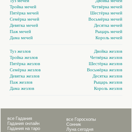
Туз мечей
Двойка мечей
Тройка мечей
Четвёрка мечей
Пятёрка мечей
Шестёрка мечей
Семёрка мечей
Восьмёрка мечей
Девятка мечей
Десятка мечей
Паж мечей
Рыцарь мечей
Дама мечей
Король мечей
Туз жезлов
Двойка жезлов
Тройка жезлов
Четвёрка жезлов
Пятёрка жезлов
Шестёрка жезлов
Семёрка жезлов
Восьмёрка жезлов
Девятка жезлов
Десятка жезлов
Паж жезлов
Рыцарь жезлов
Дама жезлов
Король жезлов
все Гадания
все Гороскопы
Гадания онлайн
Сонник
Гадания на таро
Луна сегодня