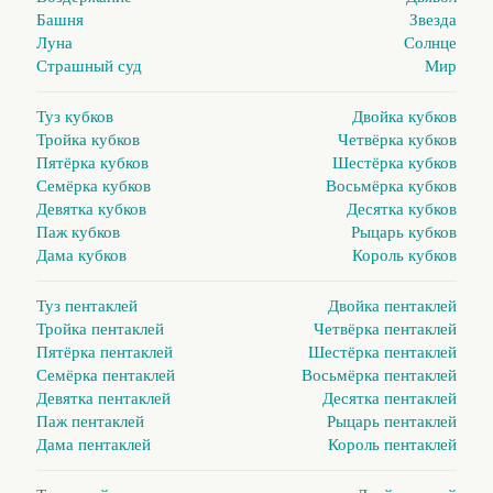
Башня
Звезда
Луна
Солнце
Страшный суд
Мир
Туз кубков
Двойка кубков
Тройка кубков
Четвёрка кубков
Пятёрка кубков
Шестёрка кубков
Семёрка кубков
Восьмёрка кубков
Девятка кубков
Десятка кубков
Паж кубков
Рыцарь кубков
Дама кубков
Король кубков
Туз пентаклей
Двойка пентаклей
Тройка пентаклей
Четвёрка пентаклей
Пятёрка пентаклей
Шестёрка пентаклей
Семёрка пентаклей
Восьмёрка пентаклей
Девятка пентаклей
Десятка пентаклей
Паж пентаклей
Рыцарь пентаклей
Дама пентаклей
Король пентаклей