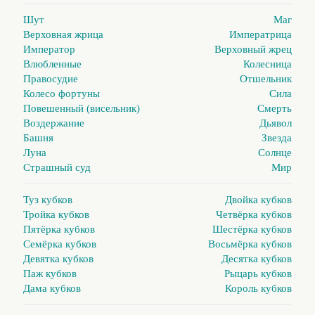
Шут
Маг
Верховная жрица
Императрица
Император
Верховный жрец
Влюбленные
Колесница
Правосудие
Отшельник
Колесо фортуны
Сила
Повешенный (висельник)
Смерть
Воздержание
Дьявол
Башня
Звезда
Луна
Солнце
Страшный суд
Мир
Туз кубков
Двойка кубков
Тройка кубков
Четвёрка кубков
Пятёрка кубков
Шестёрка кубков
Семёрка кубков
Восьмёрка кубков
Девятка кубков
Десятка кубков
Паж кубков
Рыцарь кубков
Дама кубков
Король кубков