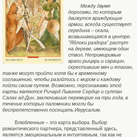
Между двумя
дорогами, по которым
движутся враждующие
армии, всегда существует
середина – скала,
возвышающаяся в центре.
"Яблоки раздора" растут
на дереве, имеющем один
ствол. Непримиримые
враги рыцарь и сарацин,
скрестившие меч и ятаган,
также могут прийти хотя бы к временному
соглашению, чтобы разойтись с миром и каждому
пойти своим путем. Возможно, персонажами этой
карты являются Ричард Львиное Сердце и султан
Салах ад-Дин, заключившие перемирие на три года, в
течение которых паломники могли бы
беспрепятственно посещать Иерусалим.
Влюбленные – это карта выбора. Выбор
романтического партнера, представленный здесь,
является эмоциональным и интуитивным, так как не