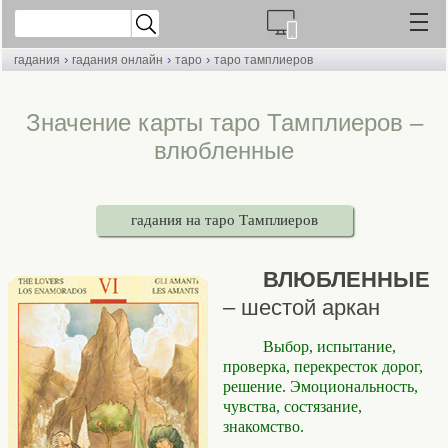
›
›
›
гадания
гадания онлайн
таро
таро тамплиеров
Значение карты таро Тамплиеров –
влюбленные
гадания на таро Тамплиеров
ВЛЮБЛЕННЫЕ
– шестой аркан
Выбор, испытание,
проверка, перекресток дорог,
решение. Эмоциональность,
чувства, состязание,
знакомство.