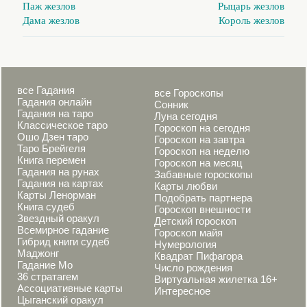
Паж жезлов
Рыцарь жезлов
Дама жезлов
Король жезлов
все Гадания
все Гороскопы
Гадания онлайн
Сонник
Гадания на таро
Луна сегодня
Классическое таро
Гороскоп на сегодня
Ошо Дзен таро
Гороскоп на завтра
Таро Брейгеля
Гороскоп на неделю
Книга перемен
Гороскоп на месяц
Гадания на рунах
Забавные гороскопы
Гадания на картах
Карты любви
Карты Ленорман
Подобрать партнера
Книга судеб
Гороскоп внешности
Звездный оракул
Детский гороскоп
Всемирное гадание
Гороскоп майя
Гибрид книги судеб
Нумерология
Маджонг
Квадрат Пифагора
Гадание Мо
Число рождения
36 стратагем
Виртуальная жилетка 16+
Ассоциативные карты
Интересное
Цыганский оракул